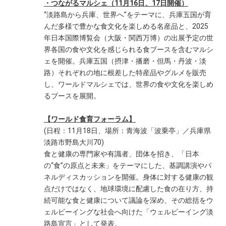
・つながるマルシェ（11月16日、17日開催）
“淡路島から兵庫、世界へ”をテーマに、兵庫五国が育
んだ多様で豊かな食文化を楽しめる名産品と、2025
年日本国際博覧会（大阪・関西万博）の出展予定の世
界各国の食や文化を感じられる食ブースを含むマルシ
ェを開催。兵庫五国（摂津・播磨・但馬・丹波・淡
路）それぞれの地に根差した特産品やグルメを販売
し、ワールドマルシェでは、世界の食や文化を楽しめ
るブースを展開。
【ワールド食育フォーラム】
(日程：11月18日、場所：青海波「波乗亭」／兵庫県
淡路市野島大川70)
食と健康の専門家や有識者、団体を招き、「日本
の“食”の原点と未来」をテーマにした、基調講演やパ
ネルディスカッションを開催。身体に対する健康の観
点だけではなく、地球環境に配慮した食の在り方、持
続可能な食と健康について議論を深め、その総括をウ
ェルビーイングな社会へ向けた「ウェルビーイング淡
路島宣言」として発表。