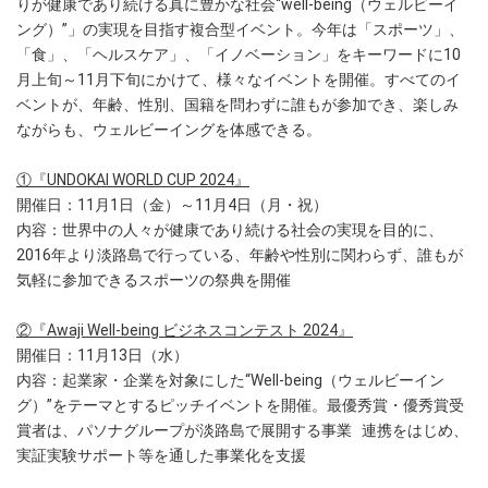
りが健康であり続ける真に豊かな社会“well-being（ウェルビーイ
ング）”」の実現を目指す複合型イベント。今年は「スポーツ」、
「食」、「ヘルスケア」、「イノベーション」をキーワードに10
月上旬～11月下旬にかけて、様々なイベントを開催。すべてのイ
ベントが、年齢、性別、国籍を問わずに誰もが参加でき、楽しみ
ながらも、ウェルビーイングを体感できる。
①『UNDOKAI WORLD CUP 2024』
開催日：11月1日（金）～11月4日（月・祝）
内容：世界中の人々が健康であり続ける社会の実現を目的に、
2016年より淡路島で行っている、年齢や性別に関わらず、誰もが
気軽に参加できるスポーツの祭典を開催
②『Awaji Well-being ビジネスコンテスト 2024』
開催日：11月13日（水）
内容：起業家・企業を対象にした“Well-being（ウェルビーイン
グ）”をテーマとするピッチイベントを開催。最優秀賞・優秀賞受
賞者は、パソナグループが淡路島で展開する事業 連携をはじめ、
実証実験サポート等を通した事業化を支援