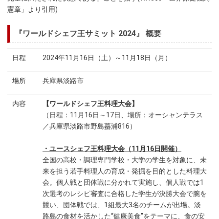
憲章」より引用)
『ワールドシェフ王サミット 2024』 概要
日程
2024年11月16日（土）～11月18日（月）
場所
兵庫県淡路市
内容
【ワールドシェフ王料理大会】
（日程：11月16日～17日、場所：オーシャンテラス
／兵庫県淡路市野島蟇浦816）
・ユースシェフ王料理大会（11月16日開催）
全国の高校・調理専門学校・大学の学生を対象に、未
来を担う若手料理人の育成・発掘を目的とした料理大
会。個人戦と団体戦に分かれて実施し、個人戦では1
次選考のレシピ審査に合格した学生が決勝大会で腕を
競い、団体戦では、1組最大3名のチームが出場。淡
路島の食材を活かした“健康美食”をテーマに、食の安