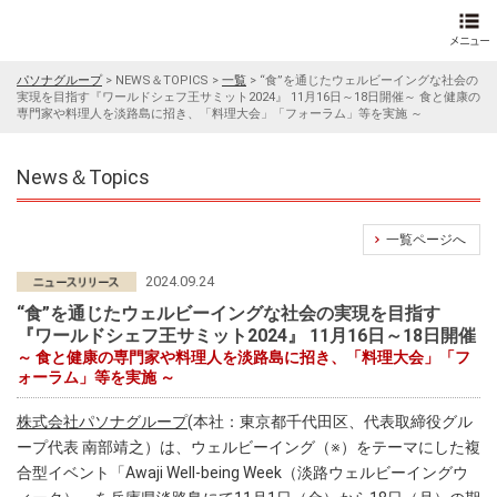
パソナグループ
>
NEWS＆TOPICS
>
一覧
>
“食”を通じたウェルビーイングな社会の
実現を目指す『ワールドシェフ王サミット2024』 11月16日～18日開催～ 食と健康の
専門家や料理人を淡路島に招き、「料理大会」「フォーラム」等を実施 ～
News＆Topics
一覧ページへ
2024.09.24
“食”を通じたウェルビーイングな社会の実現を目指す
『ワールドシェフ王サミット2024』 11月16日～18日開催
～ 食と健康の専門家や料理人を淡路島に招き、「料理大会」「フ
ォーラム」等を実施 ～
株式会社パソナグループ
(本社：東京都千代田区、代表取締役グル
ープ代表 南部靖之）は、ウェルビーイング（※）をテーマにした複
合型イベント「Awaji Well-being Week（淡路ウェルビーイングウ