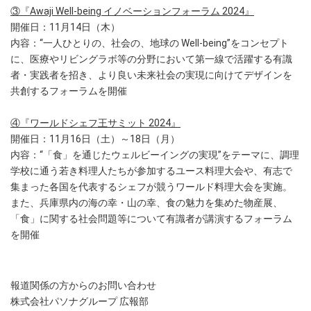
③『Awaji Well-being イノベーションフォーラム 2024』
開催日：11月14日（木）
内容：“一人ひとりの、社会の、地球の Well-being”をコンセプト
に、医療やリビングラボ等の分野において第一線で活躍する有識
者・実践者を招き、より良い未来社会の実現に向けてデザインを
共創するフォーラムを開催
④『ワールドシェフ王サミット 2024』
開催日：11月16日（土）～18日（月）
内容：“「食」を通じたウェルビーイングの実現”をテーマに、調理
学校に通う若き料理人たちが参加するユース料理大会や、有志で
集まった各国を代表するシェフが競うワールド料理大会を実施。
また、兵庫県内の海の幸・山の幸、食の魅力を集めた物産展、
「食」に関する社会問題等について有識者が講演するフォーラム
を開催
報道関係の方からのお問い合わせ
株式会社パソナグループ 広報部