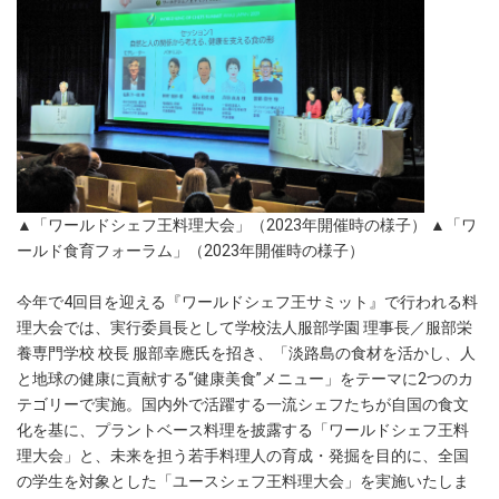
▲「ワールドシェフ王料理大会」（2023年開催時の様子） ▲「ワ
ールド食育フォーラム」（2023年開催時の様子）
今年で4回目を迎える『ワールドシェフ王サミット』で行われる料
理大会では、実行委員長として学校法人服部学園 理事長／服部栄
養専門学校 校長 服部幸應氏を招き、「淡路島の食材を活かし、人
と地球の健康に貢献する“健康美食”メニュー」をテーマに2つのカ
テゴリーで実施。国内外で活躍する一流シェフたちが自国の食文
化を基に、プラントベース料理を披露する「ワールドシェフ王料
理大会」と、未来を担う若手料理人の育成・発掘を目的に、全国
の学生を対象とした「ユースシェフ王料理大会」を実施いたしま