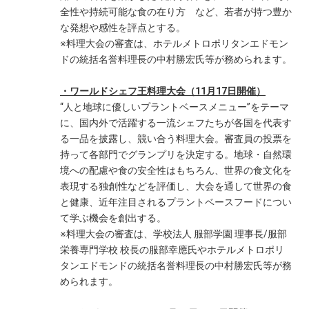
全性や持続可能な食の在り方 など、若者が持つ豊か
な発想や感性を評点とする。
※料理大会の審査は、ホテルメトロポリタンエドモン
ドの統括名誉料理長の中村勝宏氏等が務められます。
・ワールドシェフ王料理大会（11月17日開催）
“人と地球に優しいプラントベースメニュー”をテーマ
に、国内外で活躍する一流シェフたちが各国を代表す
る一品を披露し、競い合う料理大会。審査員の投票を
持って各部門でグランプリを決定する。地球・自然環
境への配慮や食の安全性はもちろん、世界の食文化を
表現する独創性などを評価し、大会を通して世界の食
と健康、近年注目されるプラントベースフードについ
て学ぶ機会を創出する。
※料理大会の審査は、学校法人 服部学園 理事長/服部
栄養専門学校 校長の服部幸應氏やホテルメトロポリ
タンエドモンドの統括名誉料理長の中村勝宏氏等が務
められます。