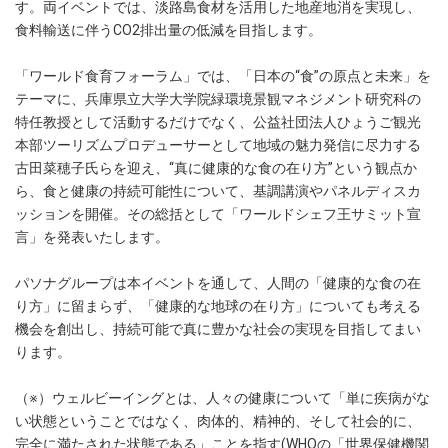
す。両イベントでは、淡路島食材を活用した地産地消を実現し、
食料輸送に伴うCO2排出量の低減を目指します。
「ワールド食育フォーラム」では、「日本の“食”の原点と未来」を
テーマに、兵庫県立大学大学院緑環境景観マネジメント研究科の
特任教授として活動するだけでなく、公益社団法人ひょうご観光
本部ツーリズムプロデューサーとして地域の魅力発信に尽力する
古田菜穂子氏らを迎え、“真に健康的な食の在り方”という観点か
ら、食と健康の持続可能性について、基調講演やパネルディスカ
ッションを開催。その総括として「ワールドシェフ王サミット宣
言」を発表いたします。
パソナグループは本イベントを通して、人間の「健康的な食の在
り方」に留まらず、「健康的な地球の在り方」についても考える
機会を創出し、持続可能で真に豊かな社会の実現を目指してまい
ります。
（※）ウェルビーイングとは、人々の健康について「単に疾病がな
い状態ということではなく、肉体的、精神的、そして社会的に、
完全に満たされた状態である」ことを指す(WHOの「世界保健機関