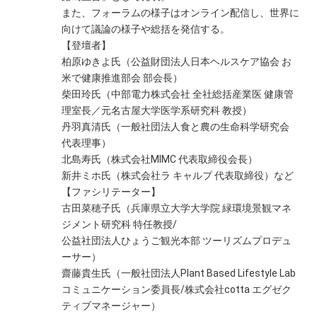
また、フォーラムの様子はオンライン配信し、世界に
向けて議論の様子や総括を発信する。
【登壇者】
柏原ゆきよ氏（公益財団法人日本ヘルスケア協会 お
米で健康推進部会 部会長）
柴田玲氏（中部電力株式会社 全社総括産業医 健康管
理室長／元名古屋大学医学系研究科 教授）
丹羽真清氏（一般社団法人食と農の生命科学研究会
代表理事）
北島寿氏（株式会社MIMC 代表取締役会長）
新井ミホ氏（株式会社ラ キャルプ 代表取締役）など
【ファシリテーター】
古田菜穂子氏（兵庫県立大学大学院 緑環境景観マネ
ジメント研究科 特任教授/
公益社団法人ひょうご観光本部 ツーリズムプロデュ
ーサー）
齋藤貴生氏（一般社団法人Plant Based Lifestyle Lab
コミュニケーション委員長/株式会社cotta エグゼク
ティブマネージャー）