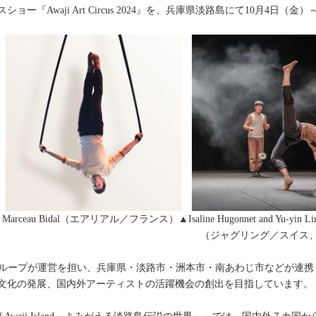
『Awaji Art Circus 2024』を、兵庫県淡路島にて10月4日（
 Bidal（エアリアル／フランス）▲Isaline Hugonnet and Yu-yin Li
ウクライナ） （ジャグリング／スイス、
4』では、パソナグループが運営を担い、兵庫県・淡路市・洲本市・南あわじ市など
文化の発展、国内外アーティストの活躍機会の創出を目指しています。