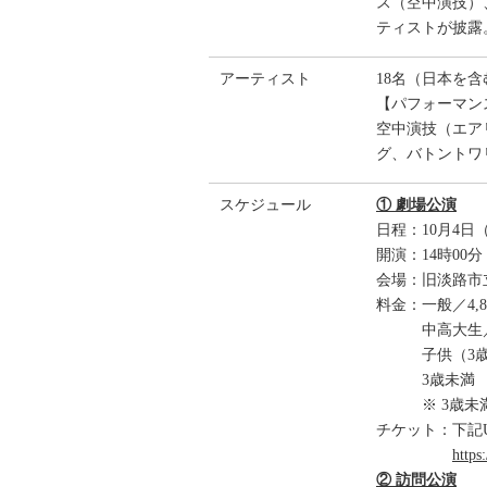
ス（空中演技）
ティストが披露
アーティスト
18名（日本を
【パフォーマン
空中演技（エア
グ、バトントワ
スケジュール
① 劇場公演
日程：10月4日
開演：14時00
会場：旧淡路市立
料金：一般／4,
中高大生／2,
子供（3歳～小
3歳未満 
※ 3歳未満
チケット：下記
https
② 訪問公演