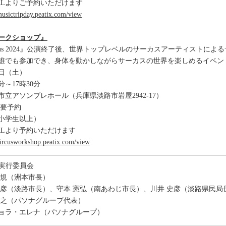
RLよりご予約いただけます
/musictripday.peatix.com/view
ークショップ』
rt Circus 2024』公演終了後、世界トップレベルのサーカスアーティス
誰でも参加でき、身体を動かしながらサーカスの世界を楽しめるイベン
2日（土）
分～17時30分
立アソンブレホール（兵庫県淡路市岩屋2942-17）
※要予約
（小学生以上）
RLより予約いただけます
/circusworkshop.peatix.com/view
cus 実行委員会
勝規（洲本市長）
康彦（淡路市長）、守本 憲弘（南あわじ市長）、川井 史彦（淡路県民局
靖之（パソナグループ代表）
ョラ・エレナ（パソナグループ）