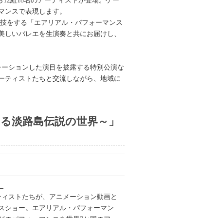
カ国から12組18名のアーティストが登場。ゲー
マンスで表現します。
態で演技をする「エアリアル・パフォーマンス
美しいバレエを生演奏と共にお届けし、
レーションした演目を披露する特別公演な
ーティストたちと交流しながら、地域に
and～よみがえる淡路島伝説の世界～」
」
ティストたちが、アニメーション動画と
スショー。エアリアル・パフォーマン