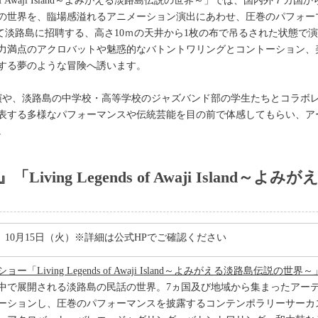
ds of Awaji Island～よみがえる淡路島伝説の世界～」では、国内外７
の世界を、臨場感溢れるアニメーション演出にあわせ、圧巻のパフォー
us」で初めて淡路島に招聘する、高さ10ｍの天井から1枚の布で吊るされた状
力満点のアクロバットや魅惑的なバトントワリングとコントーション、
する夢のような冒険へ誘います。
演や、淡路島の中学校・高等学校のジャズバンド部の学生たちとコラボ
表する多様なパフォーマンスや伝統芸能を目の前で体感してもらい、ア
。
 2024』「Living Legends of Awaji Isl
～ 10月15日（火）※詳細は公式HPでご確認ください
「Living Legends of Awaji Island～よみがえる淡路島伝説の世界～
中で展開される淡路島の民話の世界。7ヵ国及び地域から集まったアー
ーションし、圧巻のパフォーマンスを披露するコンテンポラリーサーカ