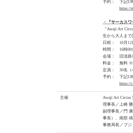
予約： 下記U
https:/
・『サーカスワ
『Awaji A
生から大人まで
日程： 10月1
時間： 16時00
会場： 旧淡路市
料金： 無料 
定員： 30名
予約： 下記U
https:/
主催
Awaji Art Cir
理事長／上崎 
副理事長／門 
事長）、南部 
事務局長／ブジ