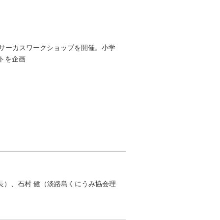
トによるサーカスワークショップを開催。小学
トを企画
長）、石村 健（淡路島くにうみ協会理