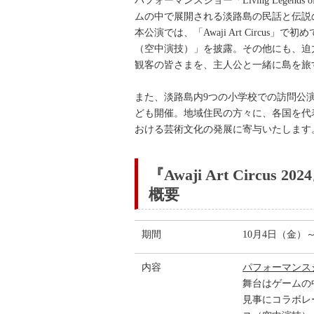
パフォーマンスショー「Living Legen
ムの中で展開される淡路島の民話と伝説
本公演では、「Awaji Art Circ
（空中演技）」を披露。その他にも、迫
観客の皆さまを、主人公と一緒に島を旅
また、淡路島内9つの小学校での訪問公
ども開催。地域住民の方々に、各国を代
おける芸術文化の発展に寄与いたします
『Awaji Art Circus
概要
期間
10月4日（金）
内容
パフォーマンスショー
舞台はゲームの
見事にコラボレ