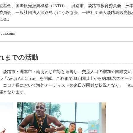
流基金、国際観光振興機構（JNTO）、淡路市、淡路市教育委員会、洲
委員会、一般社団法人淡路島くにうみ協会、一般社団法人淡路島観光協
KOBE
ircus.com/
s」これまでの活動
にて、淡路市・洲本市・南あわじ市等と連携し、交流人口の増加や国際交
waji Art Circus」を開催。これまで30カ国以上から約200名
ナ禍において海外アーティストの来日が困難な状況となり、「Awaji Art C
催となります。