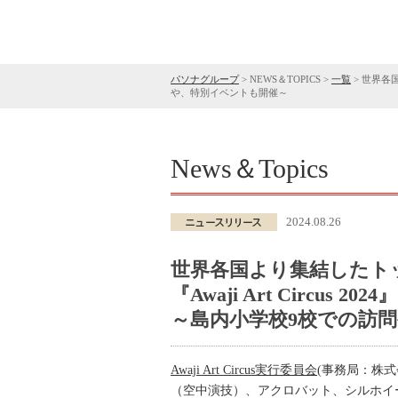
パソナグループ
>
NEWS＆TOPICS
>
一覧
>
世界各国
や、特別イベントも開催～
News＆Topics
2024.08.26
世界各国より集結したト
『Awaji Art Circus 2
～島内小学校9校での訪
Awaji Art Circus実行委員会
(事務局：株
（空中演技）、アクロバット、シルホイ