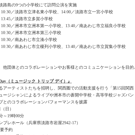
淡路島の9つの小学校にて訪問公演を実施
 10:30／淡路市立津名東小学校、14:00／淡路市立一宮小学校
 13:45／淡路市立多賀小学校
 10:30／洲本市立洲本第一小学校、13:40／南あわじ市立福良小学校
 10:30／洲本市立洲本第三小学校
 10:30／南あわじ市立湊小学校
 10:30／南あわじ市立榎列小学校、13:40／南あわじ市立賀集小学校
、他団体とのコラボレーションやお客様とのコミュニケーションを目的
rip Day（ミュージック トリップ デイ）』
るアーティストたちを招聘し、関西圏での活動支援を行う「第15回関
ージシャンによるライブや洲本市の蒼開中学校・高等学校ジャズバンド部の演奏、
プとのコラボレーションパフォーマンスを披露
日（日）
分～19時00分
ブレホール（兵庫県淡路市岩屋2942-17）
※要予約