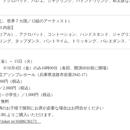
、アクロバット、バレエ、ジャグリング、バトントワリング、和太鼓な
。
含む、世界７カ国／12組のアーティスト）
ス内容】
リアル）、アクロバット、コントーション、ハンドスタンド、ジャグリ
リング、タップダンス、パントマイム、トリッキング、バレエダンス、
（金）～ 15日（火）
分 ※10月4日（金）のみ16時00分（各回、開演60分前に開場）
アソンブレホール（兵庫県淡路市岩屋2942-17）
800円（税込）
000円（税込）
学生）／1,000円（税込）
無料
のお子様で個別にお席が必要な場合はお問合せください
URLよりご購入いただけます。
://teket.jp/10486/36171