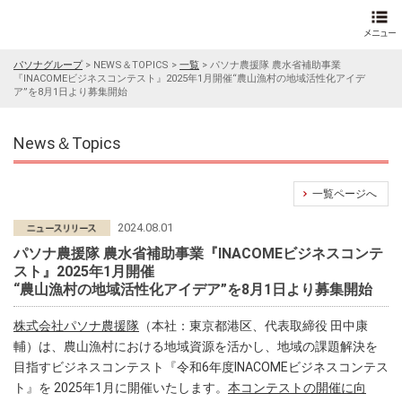
パソナグループ
>
NEWS＆TOPICS
>
一覧
>
パソナ農援隊 農水省補助事業
『INACOMEビジネスコンテスト』2025年1月開催“農山漁村の地域活性化アイデ
ア”を8月1日より募集開始
News＆Topics
一覧ページへ
2024.08.01
パソナ農援隊 農水省補助事業『INACOMEビジネスコンテ
スト』2025年1月開催
“農山漁村の地域活性化アイデア”を8月1日より募集開始
株式会社パソナ農援隊
（本社：東京都港区、代表取締役 田中康
輔）は、農山漁村における地域資源を活かし、地域の課題解決を
目指すビジネスコンテスト『令和6年度INACOMEビジネスコンテス
ト』を 2025年1月に開催いたします。
本コンテストの開催に向