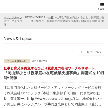
パソナグループ
>
NEWS＆TOPICS
>
一覧
>
仕事と育児を両立するひとり親家庭の在
宅ワークをサポート 『岡山県ひとり親家庭の在宅就業支援事業』開講式を10月3日開
催
News＆Topics
一覧ページへ
2011.09.28
仕事と育児を両立するひとり親家庭の在宅ワークをサポート
『岡山県ひとり親家庭の在宅就業支援事業』開講式を10月
3日開催
ITに専門特化した人材サービス・アウトソーシングサービスを行
う株式会社パソナテック (本社：東京都千代田区、代表取締役社
長 森本宏一、
http://www.pasonatech.co.jp/
) は、株式会社パソ
ナ岡山と共にパソナグループ共同企業体として岡山県より受託し