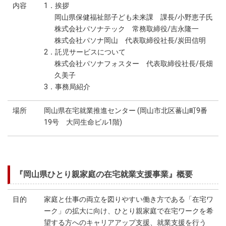
内容
1．挨拶
岡山県保健福祉部子ども未来課 課長/小野恵子氏
株式会社パソナテック 常務取締役/吉永隆一
株式会社パソナ岡山 代表取締役社長/炭田信明
2．託児サービスについて
株式会社パソナフォスター 代表取締役社長/長畑
久美子
3．事務局紹介
場所
岡山県在宅就業推進センター (岡山市北区蕃山町9番
19号 大同生命ビル1階)
『岡山県ひとり親家庭の在宅就業支援事業』概要
目的
家庭と仕事の両立を図りやすい働き方である「在宅ワ
ーク」の拡大に向け、ひとり親家庭で在宅ワークを希
望する方へのキャリアアップ支援、就業支援を行う