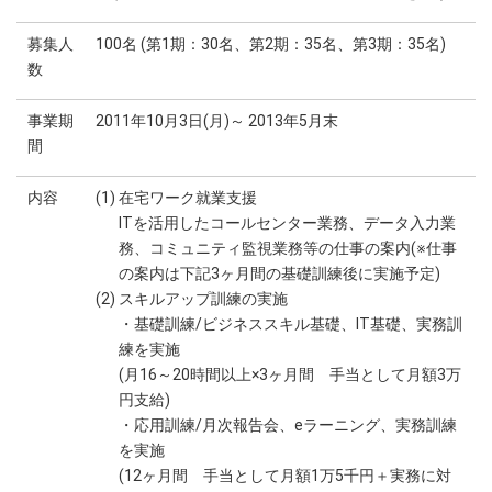
募集人
100名 (第1期：30名、第2期：35名、第3期：35名)
数
事業期
2011年10月3日(月)～ 2013年5月末
間
内容
(1) 在宅ワーク就業支援
ITを活用したコールセンター業務、データ入力業
務、コミュニティ監視業務等の仕事の案内(※仕事
の案内は下記3ヶ月間の基礎訓練後に実施予定)
(2) スキルアップ訓練の実施
・基礎訓練/ビジネススキル基礎、IT基礎、実務訓
練を実施
(月16～20時間以上×3ヶ月間 手当として月額3万
円支給)
・応用訓練/月次報告会、eラーニング、実務訓練
を実施
(12ヶ月間 手当として月額1万5千円＋実務に対