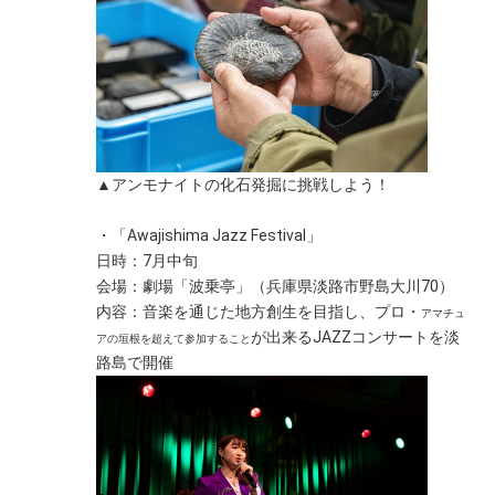
▲アンモナイトの化石発掘に挑戦しよう！
・「Awajishima Jazz Festival」
日時：7月中旬
会場：劇場「波乗亭」（兵庫県淡路市野島大川70）
内容：音楽を通じた地方創生を目指し、プロ・
アマチュ
が出来るJAZZコンサートを淡
アの垣根を超えて参加すること
路島で開催