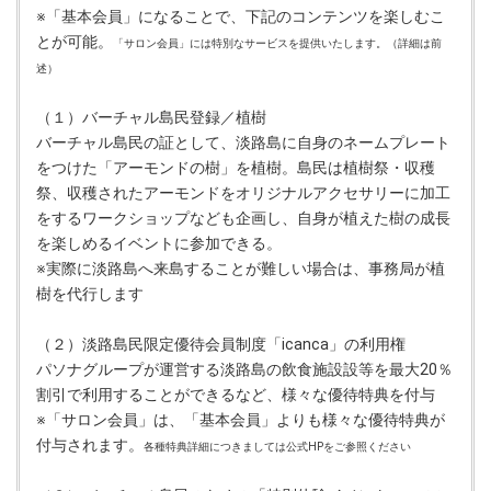
※「基本会員」になることで、下記のコンテンツを楽しむこ
とが可能。
「サロン会員」には特別なサービスを提供いたします。（詳細は前
述）
（１）バーチャル島民登録／植樹
バーチャル島民の証として、淡路島に自身のネームプレート
をつけた「アーモンドの樹」を植樹。島民は植樹祭・収穫
祭、収穫されたアーモンドをオリジナルアクセサリーに加工
をするワークショップなども企画し、自身が植えた樹の成長
を楽しめるイベントに参加できる。
※実際に淡路島へ来島することが難しい場合は、事務局が植
樹を代行します
（２）淡路島民限定優待会員制度「icanca」の利用権
パソナグループが運営する淡路島の飲食施設設等を最大20％
割引で利用することができるなど、様々な優待特典を付与
※「サロン会員」は、「基本会員」よりも様々な優待特典が
付与されます。
各種特典詳細につきましては公式HPをご参照ください