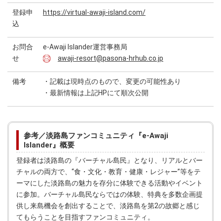
登録申
https://virtual-awaji-island.com/
込
お問合
e-Awaji Islander運営事務局
せ
awaji-resort@pasona-hrhub.co.jp
備考
・記載は現時点のもので、変更の可能性あり
・最新情報は上記HPにて順次公開
参考／淡路島ファンコミュニティ『e-Awaji
Islander』概要
登録者は淡路島の『バーチャル島民』となり、リアルとバー
チャルの両方で、“食・文化・教育・健康・レジャー”等をテ
ーマにした淡路島の魅力を存分に体験できる活動やイベント
に参加。バーチャル島民ならではの体験、特典を多数企画提
供し来島機会を創出することで、淡路島を第2の故郷と感じ
てもらうことを目指すファンコミュニティ。