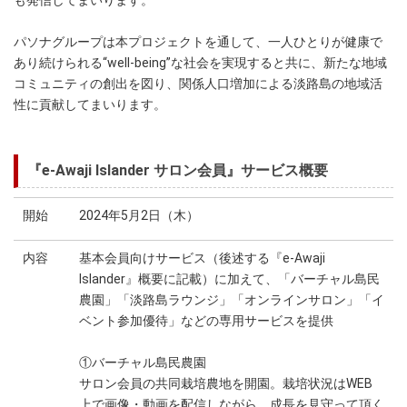
も発信してまいります。
パソナグループは本プロジェクトを通して、一人ひとりが健康で
あり続けられる“well-being”な社会を実現すると共に、新たな地域
コミュニティの創出を図り、関係人口増加による淡路島の地域活
性に貢献してまいります。
『e-Awaji Islander サロン会員』サービス概要
開始
2024年5月2日（木）
内容
基本会員向けサービス（後述する『e-Awaji
Islander』概要に記載）に加えて、「バーチャル島民
農園」「淡路島ラウンジ」「オンラインサロン」「イ
ベント参加優待」などの専用サービスを提供
①バーチャル島民農園
サロン会員の共同栽培農地を開園。栽培状況はWEB
上で画像・動画を配信しながら、成長を見守って頂く