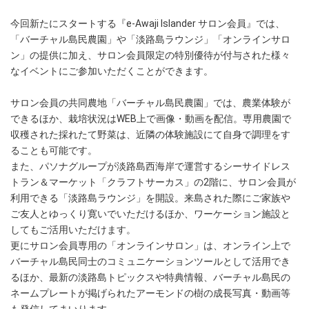
今回新たにスタートする『e-Awaji Islander サロン会員』では、
「バーチャル島民農園」や「淡路島ラウンジ」「オンラインサロ
ン」の提供に加え、サロン会員限定の特別優待が付与された様々
なイベントにご参加いただくことができます。
サロン会員の共同農地「バーチャル島民農園」では、農業体験が
できるほか、栽培状況はWEB上で画像・動画を配信。専用農園で
収穫された採れたて野菜は、近隣の体験施設にて自身で調理をす
ることも可能です。
また、パソナグループが淡路島西海岸で運営するシーサイドレス
トラン＆マーケット「クラフトサーカス」の2階に、サロン会員が
利用できる「淡路島ラウンジ」を開設。来島された際にご家族や
ご友人とゆっくり寛いでいただけるほか、ワーケーション施設と
してもご活用いただけます。
更にサロン会員専用の「オンラインサロン」は、オンライン上で
バーチャル島民同士のコミュニケーションツールとして活用でき
るほか、最新の淡路島トピックスや特典情報、バーチャル島民の
ネームプレートが掲げられたアーモンドの樹の成長写真・動画等