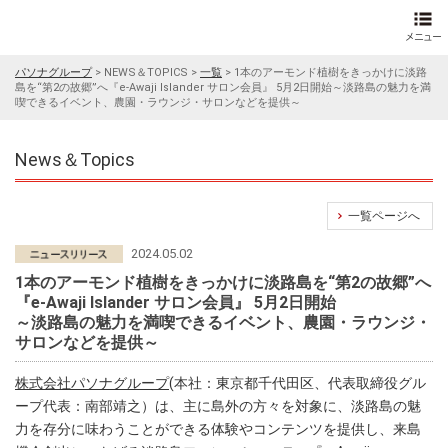
パソナグループ
>
NEWS＆TOPICS
>
一覧
>
1本のアーモンド植樹をきっかけに淡路
島を“第2の故郷”へ『e-Awaji Islander サロン会員』 5月2日開始～淡路島の魅力を満
喫できるイベント、農園・ラウンジ・サロンなどを提供～
News＆Topics
一覧ページへ
2024.05.02
1本のアーモンド植樹をきっかけに淡路島を“第2の故郷”へ
『e-Awaji Islander サロン会員』 5月2日開始
～淡路島の魅力を満喫できるイベント、農園・ラウンジ・
サロンなどを提供～
株式会社パソナグループ
(本社：東京都千代田区、代表取締役グル
ープ代表：南部靖之）は、主に島外の方々を対象に、淡路島の魅
力を存分に味わうことができる体験やコンテンツを提供し、来島