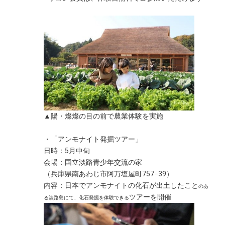
▲陽・燦燦の目の前で農業体験を実施
・「アンモナイト発掘ツアー」
日時：5月中旬
会場：国立淡路青少年交流の家
（兵庫県南あわじ市阿万塩屋町757−39）
内容：日本でアンモナイトの化石が出土したこと
のあ
ツアーを開催
る淡路島にて、化石発掘を体験できる