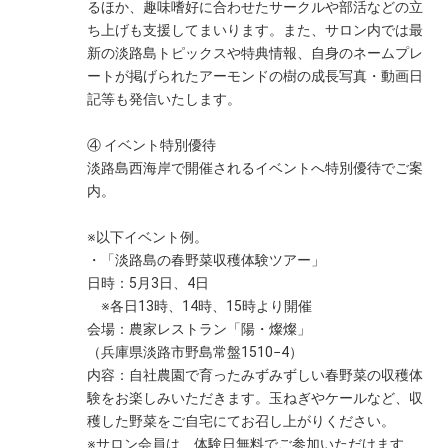
るほか、趣味嗜好に合わせたサークルや部活などの立
ち上げも支援してまいります。また、サロン内では最
新の淡路島トピックスや特典情報、自身のネームプレ
ートが掲げられたアーモンドの樹の成長写真・動画日
記等も発信いたします。
④ イベント特別優待
淡路島西海岸で開催されるイベントへ特別優待でご案
内。
※以下イベント例。
・「淡路島の春野菜収穫体験ツアー」
日時：5月3日、4日
※各日13時、14時、15時より開催
会場：農家レストラン「陽・燦燦」
（兵庫県淡路市野島常盤1510−4）
内容：自社農園で育ったみずみずしい春野菜の収穫体
験をお楽しみいただきます。玉ねぎやケールなど、収
穫した野菜をご自宅にてお召し上がりください。
※サロン会員は、体験日無料でご参加いただけます