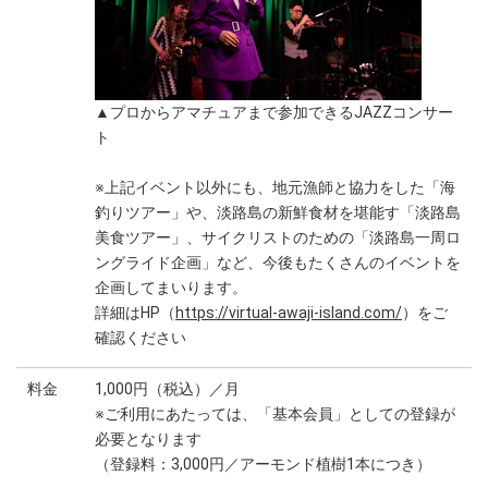
▲プロからアマチュアまで参加できるJAZZコンサー
ト
※上記イベント以外にも、地元漁師と協力をした「海
釣りツアー」や、淡路島の新鮮食材を堪能す「淡路島
美食ツアー」、サイクリストのための「淡路島一周ロ
ングライド企画」など、今後もたくさんのイベントを
企画してまいります。
詳細はHP（
https://virtual-awaji-island.com/
）をご
確認ください
料金
1,000円（税込）／月
※ご利用にあたっては、「基本会員」としての登録が
必要となります
（登録料：3,000円／アーモンド植樹1本につき）