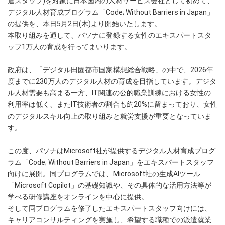
遣スタッフ)を対象に日本国内の人材サービス会社として初めて、
デジタル人材育成プログラム「Code; Without Barriers in Japan」
の提供を、本日5月2日(木)より開始いたします。
本取り組みを通して、パソナに登録する女性のエキスパートスタ
ッフ1万人の育成を行ってまいります。
政府は、「デジタル田園都市国家構想総合戦略」の中で、2026年
度までに230万人のデジタル人材の育成を目指しています。デジタ
ル人材需要も高まる一方、IT関連の公的職業訓練における女性の
利用率は低く、またIT技術者の割合も約20%に留まっており、女性
のデジタルスキル向上の取り組みと就労支援が重要となっていま
す。
この度、パソナはMicrosoft社が提供するデジタル人材育成プログ
ラム「Code; Without Barriers in Japan」をエキスパートスタッフ
向けに展開。同プログラムでは、Microsoft社の生成AIツール
「Microsoft Copilot」の基礎知識や、その具体的な活用方法等が
学べる研修講座をオンラインを中心に提供。
そして同プログラムを修了したエキスパートスタッフ向けには、
キャリアコンサルティングを実施し、希望する職種での派遣就業