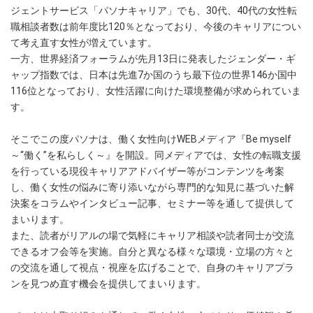
ジェントサービス「パソナキャリア」でも、30代、40代の女性転
職相談者数は前年度比120％となっており、今後のキャリアについ
て考え直す女性が増えています。
一方、世界経済フォーラムが先月13日に発表したジェンダー・ギ
ャップ指数では、日本は先進7か国のうち最下位の世界146か国中
116位となっており、女性活躍に向けた環境整備が求められていま
す。
そこでこの度パソナは、働く女性向けWEBメディア『Be myself
～“働く”を私らしく～』を開設。同メディアでは、女性の転職支援
を行っている現役キャリアアドバイザー等がコンテンツを考案
し、働く女性の悩みに寄り添いながら専門的な知見に基づいた解
決案をコラムやインタビュー記事、セミナー等を通して提供して
まいります。
また、読者がリアルの場で気軽にキャリア相談や読者同士が交流
できるオフ会等を実施。自分と異なる様々な環境・立場の方々と
の交流を通して視点・視座を広げることで、自身のキャリアプラ
ンを見つめ直す機会を提供してまいります。