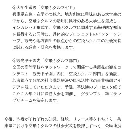
②大学生選抜「空飛ぶクルマゼミ」
兵庫県在住・在学かつ観光、地方創生に興味のある大学生の
中から、空飛ぶクルマの活用に興味のある大学生を選抜し、
インカレゼミ形式で、空飛ぶクルマに関連する基礎的な知識
を習得すると同時に、具体的なプロジェクトのインターンシ
ップ、観光や地方創生の観点からの空飛ぶクルマの社会実装
に関わる調査・研究を実施します。
③観光甲子園内「空飛ぶクルマ部門」
全国の高等学校をネットワークして開催する兵庫発の観光コ
ンテスト「観光甲子園」内に「空飛ぶクルマ部門」を新設。
若者視点で各地の社会課題解決や観光活性化の事業構想アイ
デアを競っていただきます。予選、準決勝のプロセスを経て
２０２３年２月に決勝大会を開催し、グランプリ、準グラン
プリチームを決定します。
今後、５者がそれぞれの知見、経験、リソース等をもちより、兵
庫県における空飛ぶクルマの社会実装を後押しすべく、公民連携