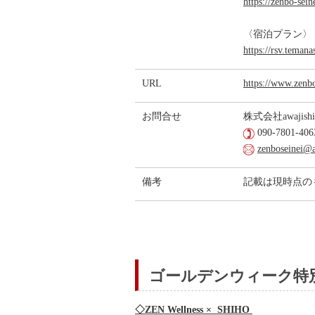
https://zenbo-sein
〈宿泊プラン〉『ZE
https://rsv.temana
URL
https://www.zenbo
お問合せ
株式会社awajis
090-7801-406
zenboseinei@a
備考
記載は現時点の
ゴールデンウィーク特
◇ZEN Wellness × SHIHO