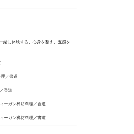
と一緒に体験する、心身を整え、五感を
道
料理／書道
理／香道
ヴィーガン禅坊料理／香道
ヴィーガン禅坊料理／書道