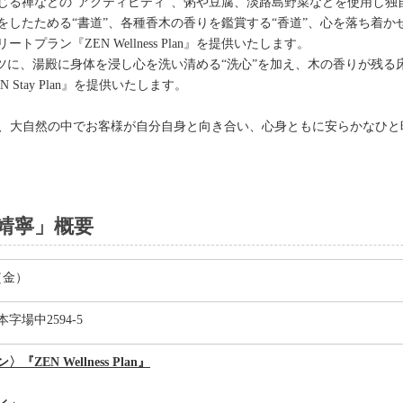
じる禅などの“アクティビティ”、粥や豆腐、淡路島野菜などを使用し独自
したためる“書道”、各種香木の香りを鑑賞する“香道”、心を落ち着かせ
ラン『ZEN Wellness Plan』を提供いたします。
』のコンテンツに、湯殿に身体を浸し心を洗い清める“洗心”を加え、木の香り
tay Plan』を提供いたします。
設の開設を通じて、大自然の中でお客様が自分自身と向き合い、心身ともに安らか
靖寧」概要
日（金）
字場中2594-5
ZEN Wellness Plan』