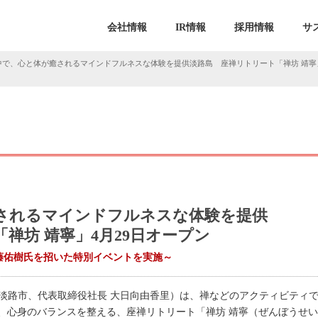
会社情報
IR情報
採用情報
サ
で、心と体が癒されるマインドフルネスな体験を提供淡路島 座禅リトリート「禅坊 靖寧」4月
されるマインドフルネスな体験を提供
禅坊 靖寧」4月29日オープン
斎藤佑樹氏を招いた特別イベントを実施～
（本社：兵庫県淡路市、代表取締役社長 大日向由香里）は、禅などのアクティビ
、心身のバランスを整える、座禅リトリート「禅坊 靖寧（ぜんぼうせい