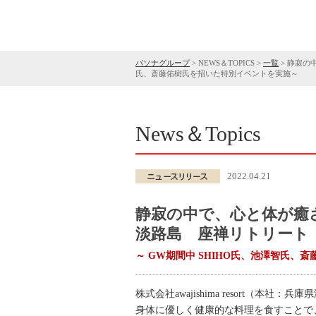
パソナグループ
>
NEWS＆TOPICS
>
一覧
>
静寂の中
氏、斎藤佑樹氏を招いた特別イベントを実施～
News＆Topics
2022.04.21
静寂の中で、心と体が癒
淡路島 座禅リトリート「
～ GW期間中 SHIHO氏、池澤智氏、
株式会社awajishima resort
身体に優しく健康的な料理を食すことで