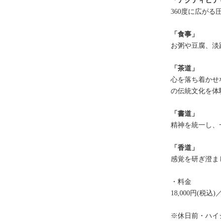
「アクティビテ
360度に広が
「食事」
お粥や豆腐、淡
「茶道」
心を落ち着かせ
の伝統文化を体
「書道」
精神を統一し、
「香道」
感覚を研ぎ澄ま
・料金
18,000円(税込)
※休日前・ハイ