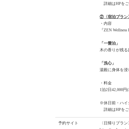
詳細はHPをご
②〈宿泊プラン〉『Z
・内容
『ZEN Well
「一畳泊」
木の香りが残る
「洗心」
湯殿に身体を浸
・料金
1泊2日42,000円
※休日前・ハイ
詳細はHPをご
予約サイト
〈日帰りプラン〉『ZE