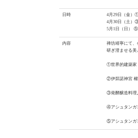
日時
4月29日（金）①11
4月30日（土）③11
5月1日（日） ⑤1
内容
禅坊靖寧にて、
研ぎ澄ませる美と健
①世界的建築家 
②伊弉諾神宮 權
③発酵醸造料理
④アシュタンガ
⑤アシュタンガ