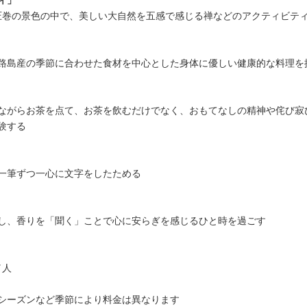
ィ」
る圧巻の景色の中で、美しい大自然を五感で感じる禅などのアクティビテ
路島産の季節に合わせた食材を中心とした身体に優しい健康的な料理を
ながらお茶を点て、お茶を飲むだけでなく、おもてなしの精神や侘び寂
験する
一筆ずつ一心に文字をしたためる
し、香りを「聞く」ことで心に安らぎを感じるひと時を過ごす
／人
シーズンなど季節により料金は異なります