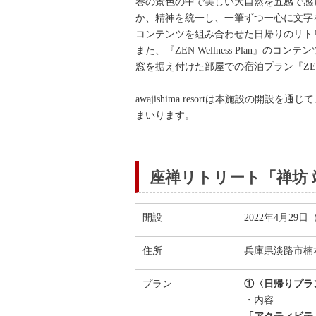
巻の景色の中で美しい大自然を五感で感
か、精神を統一し、一筆ずつ一心に文字を
コンテンツを組み合わせた日帰りのリトリートプ
また、『ZEN Wellness Plan
窓を据え付けた部屋での宿泊プラン『ZEN S
awajishima resortは本施
まいります。
座禅リトリート「禅坊 
開設
2022年4月29
住所
兵庫県淡路市楠本
プラン
①〈日帰りプラン〉『
・内容