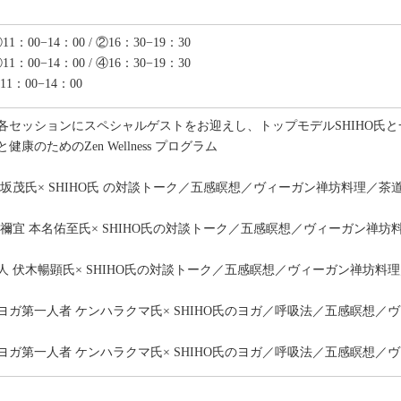
：00−14：00 / ②16：30−19：30
：00−14：00 / ④16：30−19：30
1：00−14：00
各セッションにスペシャルゲストをお迎えし、トップモデルSHIHO氏
康のためのZen Wellness プログラム
坂茂氏× SHIHO氏 の対談トーク／五感瞑想／ヴィーガン禅坊料理／茶
禰宜 本名佑至氏× SHIHO氏の対談トーク／五感瞑想／ヴィーガン禅坊
人 伏木暢顕氏× SHIHO氏の対談トーク／五感瞑想／ヴィーガン禅坊料
ヨガ第一人者 ケンハラクマ氏× SHIHO氏のヨガ／呼吸法／五感瞑想／
ヨガ第一人者 ケンハラクマ氏× SHIHO氏のヨガ／呼吸法／五感瞑想／