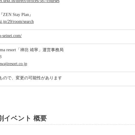
ei.urkt.in/direct/offices/587/courses
N Stay Plan』
si.jp/29/room/search
-seinei.com/
hima resort「禅坊 靖寧」運営事務局
3
wajiresort.co.jp
もので、変更の可能性があります
別イベント 概要