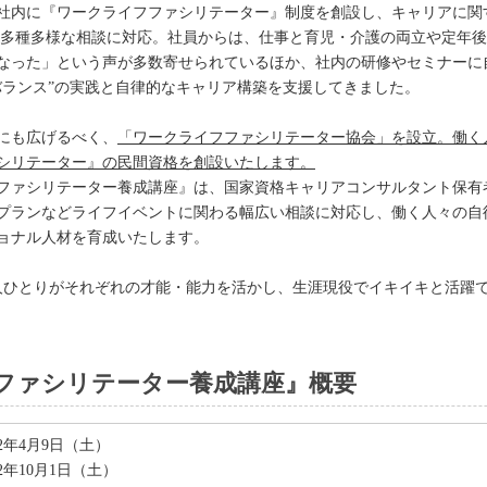
年、社内に『ワークライフファシリテーター』制度を創設し、キャリアに
員の多種多様な相談に対応。社員からは、仕事と育児・介護の両立や定年
なった」という声が多数寄せられているほか、社内の研修やセミナーに
バランス”の実践と自律的なキャリア構築を支援してきました。
にも広げるべく、
「ワークライフファシリテーター協会」を設立。働く人
シリテーター』の民間資格を創設いたします。
フファシリテーター養成講座』は、国家資格キャリアコンサルタント保有
プランなどライフイベントに関わる幅広い相談に対応し、働く人々の自
ョナル人材を育成いたします。
一人ひとりがそれぞれの才能・能力を活かし、生涯現役でイキイキと活躍
ファシリテーター養成講座』概要
2年4月9日（土）
2年10月1日（土）