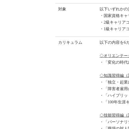
対象
以下いずれかの
・国家資格キャ
・2級キャリア
・1級キャリア
カリキュラム
以下の内容を6
◇オリエンテー
・「変化の時代
◇知識習得編（
・「独立・起業
・「障害者雇用
・「ハイブリッ
・「100年生
◇技能習得編（
・「パーソナリ
・「職場の対人