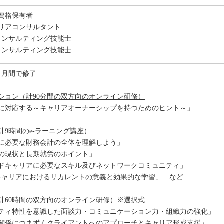
資格保有者
リアコンサルタント
コンサルティング技能士
コンサルティング技能士
カ月間で修了
ション（計90分間の双方向のオンライン研修）
に対応する～キャリアオーナーシップを持つためのヒント～」
計9時間のe-ラーニング講座）
に必要な財務会計の全体を理解しよう」
の現状と長期就労のポイント」
ドキャリアに必要なスキル及びネットワークコミュニティ」
涯キャリアにおけるリカレントの意義と効果的な学習」 など
計60時間の双方向のオンライン研修）※選択式
ティ特性を意識した面談力・コミュニケーション力・組織力の強化」
関係につまずくクライアントへのアプローチとキャリア形成支援」