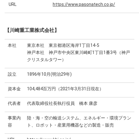
URL
https://www.pasonatech.co.jp/
【川崎重工業株式会社】
本社
東京本社 東京都港区海岸1丁目14-5
神戸本社 神戸市中央区東川崎町1丁目1番3号（神戸
クリスタルタワー）
設立
1896年10月(明治29年)
資本金
104,484百万円（2021年3月31日現在）
代表者
代表取締役社長執行役員 橋本 康彦
事業内
陸・海・空の輸送システム、エネルギー・環境プラン
容
ト、ロボット・産業用機器などの製造・販売