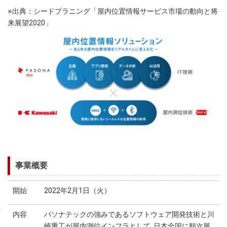
以
以
※出典：シードプラニング「屋内位置情報サービス市場の動向と将
上
上
来展望2020」
事
事
業
業
概
概
要
要
開始
開始
2022年2月1日（火）
2022年2月1日（火）
内容
内容
パソナテックの強みであるソフトウェア開発技
パソナテックの強みであるソフトウェア開発技
情報サービス「iPNT-KTM (アイピントケ
情報サービス「iPNT-KTM (アイピントケ
【ソリューション例】
【ソリューション例】
事業概要
・駅や空港内で、要移動支援者に最適なルート
・駅や空港内で、要移動支援者に最適なルート
・災害など、緊急時に商業施設などで利用でき
・災害など、緊急時に商業施設などで利用でき
・工場や倉庫内での人やモノの動線を最適化す
・工場や倉庫内での人やモノの動線を最適化す
開始
2022年2月1日（火）
ウェブサイト
ウェブサイト
https://www.pasonagroup.biz/service/ichijyo
https://www.pasonagroup.biz/service/ichijyo
内容
パソナテックの強みであるソフトウェア開発技術と川
崎重工が屋内測位インフラとして 日本全国に順次展