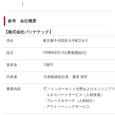
l
参考 会社概要
【株式会社パソナテック】
本社
東京都千代田区大手町2-6-2
設立
1998年8月1日(事業開始日)
資本金
1億円
株式会社パソナグループ 広報部 担当／大倉、坂本
株式会社パソナグループ 広報部 担当／大倉、坂本
代表者
代表取締役社長 栗本 裕司
03-6734-0215
03-6734-0215
p.kohobu＠pasonagroup.co.jp
p.kohobu＠pasonagroup.co.jp
事業内容
IT／インターネット分野およびエンジニア
・エキスパートサービス（人材派遣）
川崎重工業株式会社 コーポレートコミュニケーション総括部PR部
川崎重工業株式会社 コーポレートコミュニケーション総括部PR部
・プレース＆サーチ（人材紹介）
03-3435-2130
03-3435-2130
・アウトソーシングサービス
kawasaki-press@khi.co.jp
kawasaki-press@khi.co.jp