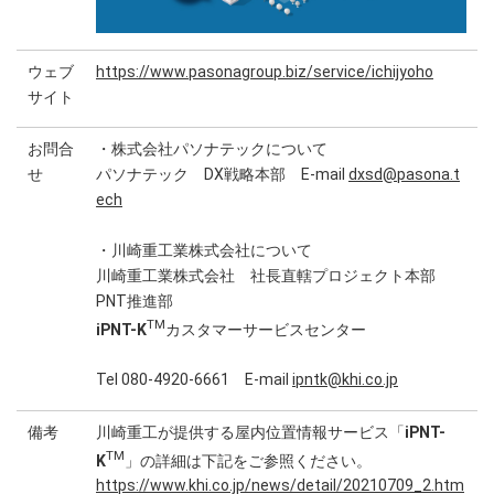
代表者
代表取締役社長 栗本 裕司
事業内容
IT／インターネット分野およびエンジニアリ
ウェブ
https://www.pasonagroup.biz/service/ichijyoho
・エキスパートサービス（人材派遣）
サイト
・プレース＆サーチ（人材紹介）
・アウトソーシングサービス
お問合
・株式会社パソナテックについて
せ
パソナテック DX戦略本部 E-mail
dxsd@pasona.t
URL
ech
・川崎重工業株式会社について
川崎重工業株式会社 社長直轄プロジェクト本部
PNT推進部
TM
iPNT-K
カスタマーサービスセンター
Tel 080-4920-6661 E-mail
ipntk@khi.co.jp
備考
川崎重工が提供する屋内位置情報サービス「
iPNT-
TM
K
」の詳細は下記をご参照ください。
https://www.khi.co.jp/news/detail/20210709_2.htm