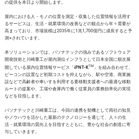
の提供を本日より開始します。
屋内における人・モノの位置を測定・収集した位置情報を活用す
るサービスは、生活・就業環境の改善などの観点から年々需要が
高まっており、市場規模は2035年に1兆1,700億円に成長すると予
測※されています。
本ソリューションでは、パソナテックの強みであるソフトウェア
開発技術と川崎重工が屋内測位インフラとして日本全国に順次展
TM
開している屋内位置情報サービス「
iPNT-K
」を組み合わせて、
ビーコンの設置など初期コストを抑えながら、駅や空港、商業施
設などで高齢者や車いすを利用する要移動支援者への最適な移動
ルートの提案や、工場や倉庫内で働く従業員の業務効率化の実現
などを目指します。
パソナテックと川崎重工は、今回の連携を契機として両社の知見
やノウハウを活かした最新のテクノロジーを通じて、人々の生
活・就業環境の質向上を目指すとともに、豊かな社会の創造に寄
与していきます。