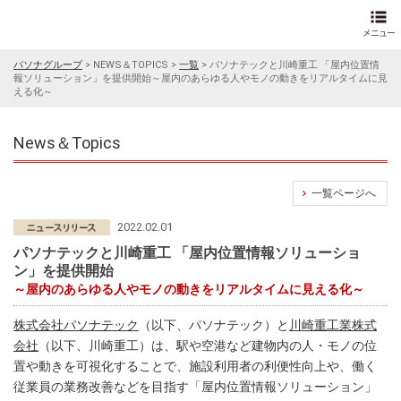
パソナグループ
>
NEWS＆TOPICS
>
一覧
>
パソナテックと川崎重工 「屋内位置情
報ソリューション」を提供開始～屋内のあらゆる人やモノの動きをリアルタイムに見
える化～
News＆Topics
一覧ページへ
2022.02.01
パソナテックと川崎重工 「屋内位置情報ソリューショ
ン」を提供開始
～屋内のあらゆる人やモノの動きをリアルタイムに見える化～
株式会社パソナテック
（以下、パソナテック）と
川崎重工業株式
会社
（以下、川崎重工）は、駅や空港など建物内の人・モノの位
置や動きを可視化することで、施設利用者の利便性向上や、働く
従業員の業務改善などを目指す「屋内位置情報ソリューション」