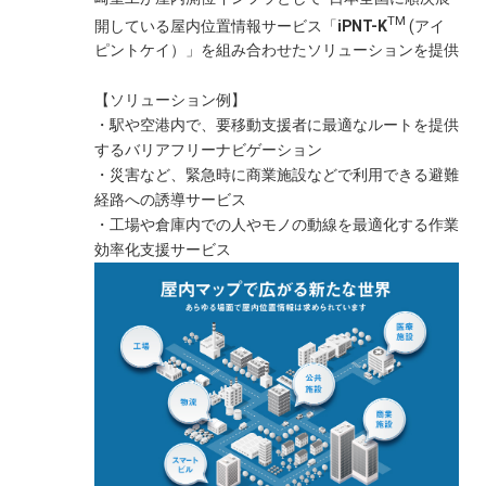
TM
お問合せ
お問合せ
・株式会社パソナテックについて
・株式会社パソナテックについて
開している屋内位置情報サービス「
iPNT-K
(アイ
パソナテック DX戦略本部
パソナテック DX戦略本部
ピントケイ）」を組み合わせたソリューションを提供
参
参
参
参
参
参
参
考
考
考
考
考
考
考
【株
【株
【株
【株
【株
【株
【株
会
会
会
会
会
会
会
【ソリューション例】
式
式
式
式
式
式
式
社
社
社
社
社
社
社
・駅や空港内で、要移動支援者に最適なルートを提供
会
会
会
会
会
会
会
概
概
概
概
概
概
概
するバリアフリーナビゲーション
社
社
社
社
社
社
社
要
要
要
要
要
要
要
・災害など、緊急時に商業施設などで利用できる避難
パ
パ
パ
パ
パ
パ
パ
経路への誘導サービス
ソ
ソ
ソ
ソ
ソ
ソ
ソ
・工場や倉庫内での人やモノの動線を最適化する作業
ナ
ナ
ナ
ナ
ナ
ナ
ナ
効率化支援サービス
テ
テ
テ
テ
テ
テ
テ
ッ
ッ
ッ
ッ
ッ
ッ
ッ
ク】
ク】
ク】
ク】
ク】
ク】
ク】
本社
本社
本社
本社
本社
本社
本社
東京都千代田区大手町2-6-2
東京都千代田区大手町2-6-2
東京都千代田区大手町2-6-2
東京都千代田区大手町2-6-2
東京都千代田区大手町2-6-2
設立
設立
設立
設立
設立
1998年8月1日(事業開始日)
資本金
1億円