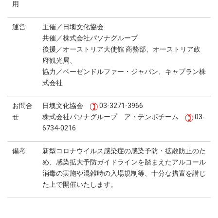
用
運営
主催／日墺文化協会
共催／株式会社パソナグループ
後援／オーストリア大使館 商務部、オーストリア政
府観光局、
協力／ベーゼンドルファー・ジャパン、キャプラン株
式会社
お問合
日墺文化協会
03-3271-3966
せ
株式会社パソナグループ ア・テンポチーム
03-
6734-0216
備考
新型コロナウイルス感染症の感染予防・拡散防止のた
め、感染拡大予防ガイドラインを踏まえたアルコール
消毒の実施や混雑時の入場規制等、十分な措置を講じ
た上で開催いたします。