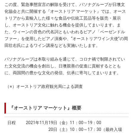
この度、緊急事態宣言の解除を受けて、パソナグループが日墺文
化協会と共に開催する『オーストリア マーケット』では、オース
トリアから直輸入した様々な食品や伝統工芸品等を販売・展示
し、オーストリア文化に触れる機会を提供してまいります。ま
た、ウィーンの音色の代名詞ともいわれるピアノ「ベーゼンドル
ファー」を使用したピアノ演奏や、“オーストリアワイン大使”の岡
田壮右氏によるワイン講座なども実施いたします。
パソナグループは本取り組みを通じて、コロナ禍で制限されてい
た文化交流の機会を創出し、日墺親善の促進に貢献するととも
に、両国間の豊かな文化の発信、伝承に寄与してまいります。
（※）オーストリア政府観光局による調査
『オーストリア マーケット』概要
日程
2021年11月19日（金）11：00～19：00
20日（土）10：00～17：30（最終入場