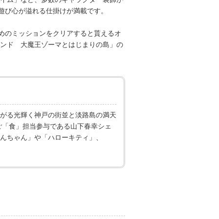
遊び心が溢れる仕掛けが満載です。
めのミッションをクリアすると貰えるオ
ランド 大魔王ゾーマとはじまりの島」の
広がる光輝く神戸の街並と淡路島の満天
ご「食」担当参与である山下春幸シェ
んちゃん」や「ハローキティ」、