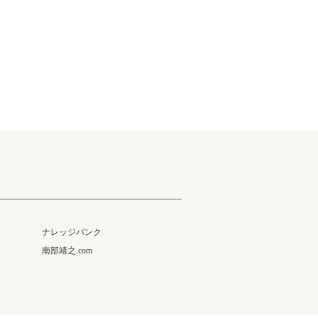
ナレッジバンク
南部靖之.com