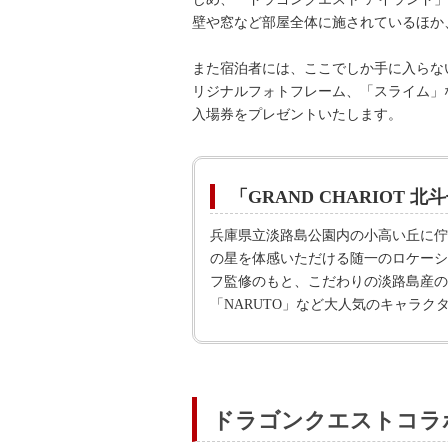
壁や窓など部屋全体に施されているほか
また宿泊者には、ここでしか手に入らな
リジナルフォトフレーム、「スライム」
入場券をプレゼントいたします。
「GRAND CHARIOT 北
兵庫県立淡路島公園内の小高い丘に佇
の星を体感いただける随一のロケーシ
フ監修のもと、こだわりの淡路島産の
「NARUTO」など大人気のキャラ
ドラゴンクエストコラ