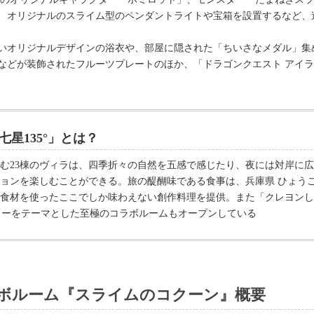
、オリジナルのスライム型のペンダントライトや宝箱を設置するなど、
いオリジナルデザインの浴衣や、部屋に隠された「ちいさなメダル」集
などが装飾されたフルーツプレートのほか、「ドラゴンクエスト アイ
斗七星135°」とは？
む23棟のヴィラは、四季折々の自然を五感で感じたり、夜には対岸に
ョンを楽しむことができる。旅の醍醐味である食事は、兵庫県 ひょう
食材を使ったここでしか味わえない創作料理を提供。また「クレヨンし
クターをテーマとした至極のコラボルームもオープンしている
ボルーム『スライムのコクーン』概要