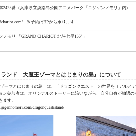
本2425番（兵庫県立淡路島公園アニメパーク「ニジゲンノモリ」内)
ndchariot.com/
※予約はHPから承ります
モリ 「GRAND CHARIOT 北斗七星135°」
イランド 大魔王ゾーマとはじまりの島』について
王ゾーマとはじまりの島」は、「ドラゴンクエスト」の世界をリアルと
ション参加者は、オリジナルストーリーに沿いながら、自分自身が物語の
きます。
/nijigennomori.com/dragonquestisland/