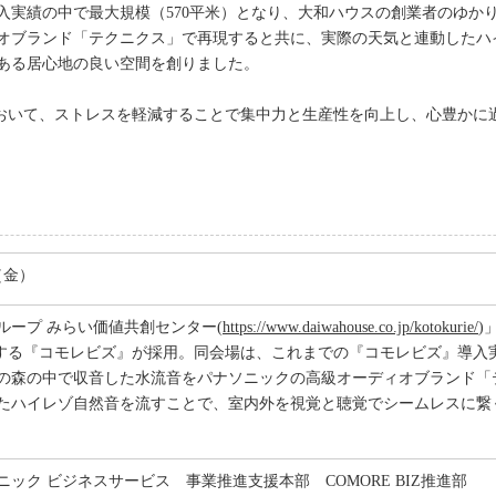
入実績の中で最大規模（570平米）となり、大和ハウスの創業者のゆか
オブランド「テクニクス」で再現すると共に、実際の天気と連動したハ
ある居心地の良い空間を創りました。
において、ストレスを軽減することで集中力と生産性を向上し、心豊かに
日（金）
ループ みらい価値共創センター(
https://www.daiwahouse.co.jp/kotokurie/
)
供する『コモレビズ』が採用。同会場は、これまでの『コモレビズ』導入実
の森の中で収音した水流音をパナソニックの高級オーディオブランド「
たハイレゾ自然音を流すことで、室内外を視覚と聴覚でシームレスに繋
ック ビジネスサービス 事業推進支援本部 COMORE BIZ推進部