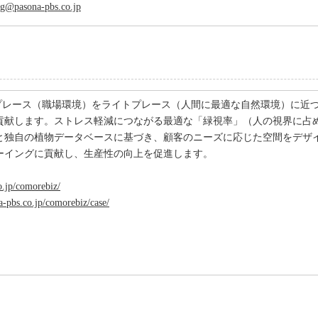
g@pasona-pbs.co.jp
クプレース（職場環境）をライトプレース（人間に最適な自然環境）に近
貢献します。ストレス軽減につながる最適な「緑視率」（人の視界に占
果と独自の植物データベースに基づき、顧客のニーズに応じた空間をデザ
ーイングに貢献し、生産性の向上を促進します。
o.jp/comorebiz/
a-pbs.co.jp/comorebiz/case/