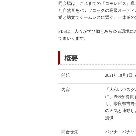
同会場は、これまでの『コモレビズ』導
た自然音をパナソニックの高級オーディ
覚と聴覚でシームレスに繋ぐ、一体感の
PBSは、人々が学び働くあらゆる環境
てまいります。
概要
開始
2021年10月1
内容
「大和ハウスグ
に、PBSが提
り、奈良県吉野
の天気と連動し
提供
問合せ先
パソナ・パナソニ