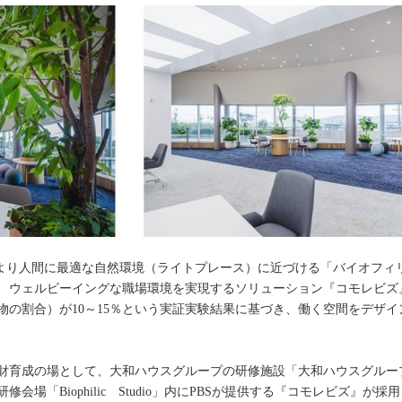
をより人間に最適な自然環境（ライトプレース）に近づける「バイオフィ
、ウェルビーイングな職場環境を実現するソリューション『コモレビズ
物の割合）が10～15％という実証実験結果に基づき、働く空間をデザ
財育成の場として、大和ハウスグループの研修施設「大和ハウスグループ
場「Biophilic Studio」内にPBSが提供する『コモレビズ』が採