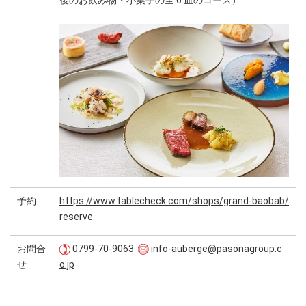
後のお飲み物・小菓子の全 6 皿のコース）
予約
https://www.tablecheck.com/shops/grand-baobab/
reserve
お問合
0799-70-9063
info-auberge@pasonagroup.c
せ
o.jp