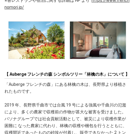
※各レストランや宿泊に関する詳細は HP より
https://www.french
nomori.jp/
【 Auberge フレンチの森 シンボルツリー「林檎の木」について 】
「Auberge フレンチの森」にある林檎の木は、長野県より移植さ
れたものです。
2019 年、長野県千曲市では台風 19 号による強風や千曲川の氾濫
により、多くの農家で収穫前の作物が甚大な被害を受けました。
パソナグループでは社会貢献活動として、被災により収穫作業が
困難に なった農家に代わり、林檎の収穫や梱包を行うとともに、
収穫間近であったものの砂埃が付着し、販売できなかった 2 トン