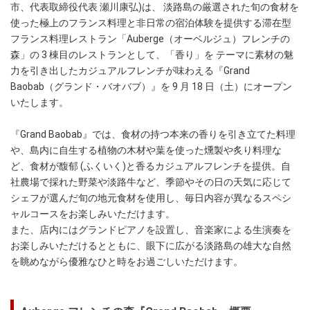
市、代表取締役代表 瀬川康弘)は、 淡路島の厳選された旬の食材を
使った極上のフランス料理と非日常の宿泊体験を提供する滞在型
フランス料理レストラン「Auberge（オーベルジュ）フレンチの
森」の 3 棟目のレストランとして、「香り」を テーマに素材の魅
力を引き出したカジュアルフレンチが味わえる『Grand
Baobab（グランド・バオバブ）』を 9 月 18 日（土）にオープン
いたします。
『Grand Baobab』では、食材の持つ本来の香りを引き立てた料理
や、島内に自生する植物の木材や葉を使った燻製や炙り料理な
ど、食材が馥郁 (ふくいく)と香るカジュアルフレンチを提供。自
社農場で採れた野菜や淡路牛など、季節やその日の天気に応じて
シェフが選んだ旬の地元食材を使用し、毎日内容が異なるスペシ
ャルコースをお楽しみいただけます。
また、店内にはグランドピアノを設置し、音楽家による生演奏を
お楽しみいただけるとともに、眼下に広がる淡路島の雄大な自然
を眺めながら優雅なひと時をお過ごしいただけます。