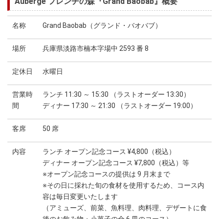
Auberge フレンチの森『Grand Baobab』概要
名称
Grand Baobab（グランド・バオバブ）
場所
兵庫県淡路市楠本字場中 2593 番 8
定休日
水曜日
営業時
ランチ 11:30 ～ 15:30 （ラストオーダー 13:30）
間
ディナー 17:30 ～ 21:30 （ラストオーダー 19:00）
客席
50 席
内容
ランチ オープン記念コース ¥4,800（税込）
ディナー オープン記念コース ¥7,800（税込）等
※オープン記念コースの提供は 9 月末まで
※その日に採れた旬の食材を使用するため、コース内
容は毎日変更いたします
（アミューズ、前菜、魚料理、肉料理、デザートに食