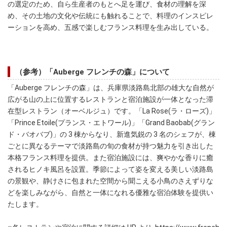
の選定のため、自ら生産者のもとへ足を運び、食材の理解を深
め、その土地の文化や伝統にも触れることで、料理のインスピレ
ーションを高め、五感で楽しむフランス料理を生み出している。
（参考）「Auberge フレンチの森」について
「Auberge フレンチの森」は、兵庫県淡路島北部の雄大な自然が
広がる山の上に位置するレストランと宿泊施設が一体となった滞
在型レストラン（オーベルジュ）です。「La Rose(ラ・ローズ)」
「Prince Etoile(プランス・エトワール)」「Grand Baobab(グラン
ド・バオバブ)」の 3 棟からなり、新進気鋭の 3 名のシェフが、棟
ごとに異なるテーマで淡路島の旬の食材が持つ魅力を引き出した
本格フランス料理を提供。また宿泊施設には、爽やかな香りに癒
されるヒノキ風呂を設置。季節によって姿を変える美しい淡路島
の景観や、静けさに包まれた空間から聞こえる小鳥のさえずりな
どを楽しみながら、自然と一体になれる優雅な宿泊体験を提供い
たします。