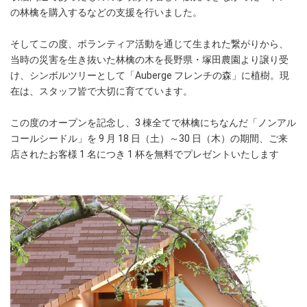
の林檎を購入するなどの支援を行いました。
そしてこの度、ボランティア活動を通じて生まれた繋がりから、
当時の災害を生き抜いた林檎の木を長野県・塚田農園より譲り受
け、シンボルツリーとして「Auberge フレンチの森」に植樹。現
在は、スタッフ皆で大切に育てています。
この度のオープンを記念し、3 棟全てで林檎にちなんだ「ノンアル
コールシードル」を 9 月 18 日（土）～30 日（木）の期間、ご来
店されたお客様 1 名につき 1 杯を無料でプレゼントいたします