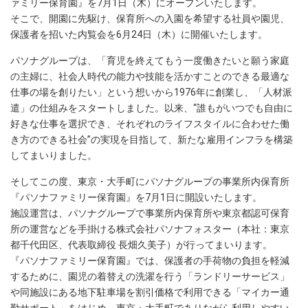
ァミリー保育園』を7月1日（木）にオープンいたします。
そこで、開園に先駆け、保育所への入園を希望する社員や園児、
保護者を招いた内覧会を6月24日（木）に開催いたします。
パソナグループは、「育児を終えてもう一度働きたいと願う家庭
の主婦に、社会人時代の能力や技能を活かすことのできる最適な
仕事の場を創りたい」という想いから1976年に創業し、「人材派
遣」の仕組みをスタートしました。以来、“誰もがいつでも自由に
好きな仕事を選択でき、それぞれのライフスタイルに合わせた働
き方のできる社会”の実現を目指して、新たな雇用インフラを構築
してまいりました。
そしてこの度、東京・大手町にパソナグループの事業所内保育所
『パソナファミリー保育園』を7月1日に開設いたします。
施設運営は、パソナグループで事業所内保育所や東京都認可保育
所の運営などを手掛ける株式会社パソナフォスター（本社：東京
都千代田区、代表取締役 長畑久美子）が行ってまいります。
『パソナファミリー保育園』では、保護者の手荷物の負担を軽減
するために、園児の着替えの洗濯を行う「ランドリーサービス」
や同施設にある地下駐車場を割引価格で利用できる「マイカー通