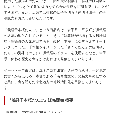
使用した無添加のだんごは、一関の大林製菓株式会社の独自製法
により、‟つきたて餅”のような柔らかい食感を長期間楽しむことが
できます。また、店頭では棒状の団子を切る「糸切り団子」の実
演販売もお楽しみいただけます。
「義経千本桜だんご」という商品名は、岩手県・平泉町が源義経
の終焉の地とされていること、そして源義経が登場する人形浄瑠
璃・歌舞伎の人気演目である「義経千本桜」になぞらえてネーミ
ングしました。千本桜をイメージした「さくらあん」の提供や、
だんごの熨斗（のし）に源義経のイラストを使用するなど、岩手
県に伝わる歴史と食をかけあわせて発信してまいります。
イーハトーブ東北は、ユネスコ無形文化遺産でもあり、一関地方
に古くから伝わる日本食である「もち食文化」の魅力を発信する
と共に、食を通じた東北地方の地域活性化を目指してまいりま
す。
『義経千本桜だんご』販売開始 概要
販売開
2021年4月29日（祝・木）