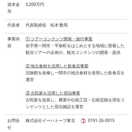
資本金
5,200万円
等
代表者
代表取締役 松本 数馬
事業内
① ツアーコンテンツ開発・旅行事業
容
岩手県一関市・平泉町をはじめとする地域に密着した
観光ツアーの企画や、観光コンテンツの開発・提供
② 地元食材を活用した飲食店事業
旧旅館を改修し一関市の地元食材を使用した飲食店を
運営
③ 古民家を活用した宿泊事業
古民家を改装し、農業や伝統工芸・伝統芸能を滞在コ
ンテンツとした宿泊施設を運営
お問合
株式会社イーハトーブ東北
0191-26-0015
せ