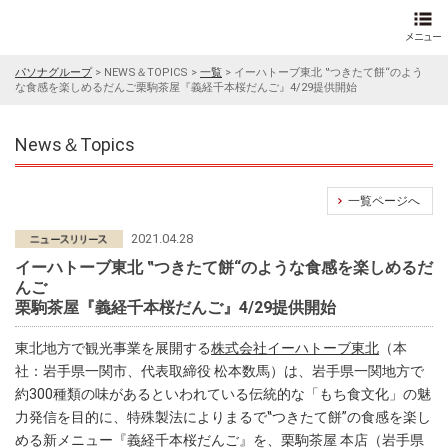
パソナグループ
>
NEWS＆TOPICS
>
一覧
>
イーハトーブ東北 ‟つきたて餅“のよう
な食感を楽しめるだんご栗駒茶屋『義経千本桜だんご』4/29提供開始
News＆Topics
一覧ページへ
2021.04.28
イーハトーブ東北 ‟つきたて餅“のような食感を楽しめるだ
んご
栗駒茶屋『義経千本桜だんご』4/29提供開始
東北地方で観光事業を展開する
株式会社イーハトーブ東北
（本
社：岩手県一関市、代表取締役 松本数馬）は、岩手県一関地方で
約300種類の味があるといわれている伝統的な「もち食文化」の魅
力発信を目的に、特殊製法によりまるで‟つきたて餅”の食感を楽し
める新メニュー『義経千本桜だんご』を、栗駒茶屋 本店（岩手県