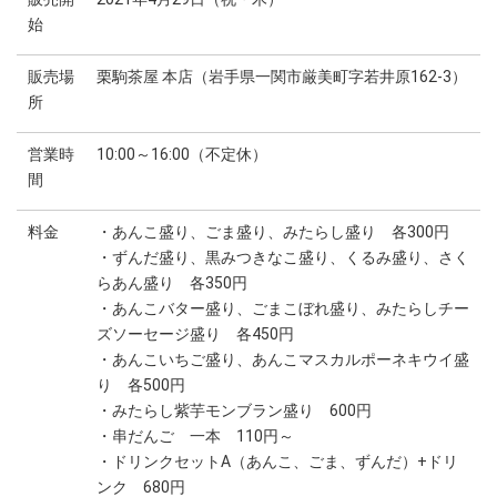
始
販売場
栗駒茶屋 本店（岩手県一関市厳美町字若井原162-3）
所
営業時
10:00～16:00（不定休）
間
料金
・あんこ盛り、ごま盛り、みたらし盛り 各300円
・ずんだ盛り、黒みつきなこ盛り、くるみ盛り、さく
らあん盛り 各350円
・あんこバター盛り、ごまこぼれ盛り、みたらしチー
ズソーセージ盛り 各450円
・あんこいちご盛り、あんこマスカルポーネキウイ盛
り 各500円
・みたらし紫芋モンブラン盛り 600円
・串だんご 一本 110円～
・ドリンクセットA（あんこ、ごま、ずんだ）+ドリ
ンク 680円