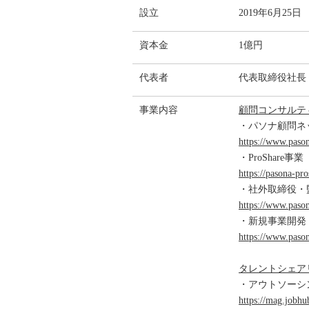
設立
2019年6月25日
資本金
1億円
代表者
代表取締役社長
事業内容
顧問コンサルテ
・パソナ顧問ネ
https://www.paso
・ProShar
https://pasona-pr
・社外取締役・
https://www.paso
・新規事業開発
https://www.paso
タレントシェア
・アウトソーシ
https://mag.jobhu