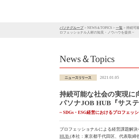
パソナグループ
>
NEWS＆TOPICS
>
一覧
>
持続可能
ロフェッショナル人材の知見・ノウハウを提供 ~
News＆Topics
2021.01.05
持続可能な社会の実現に
パソナJOB HUB『サ
~ SDGs・ESG経営におけるプロフェ
プロフェッショナルによる経営課題解決
HUB
(本社：東京都千代田区、代表取締