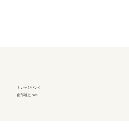
ナレッジバンク
南部靖之.com