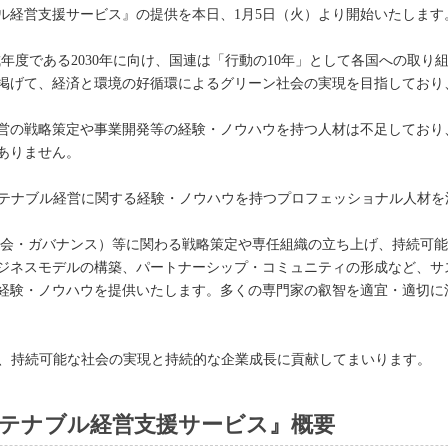
ル経営支援サービス』の提供を本日、1月5日（火）より開始いたします
成年度である2030年に向け、国連は「行動の10年」として各国への取
」を掲げて、経済と環境の好循環によるグリーン社会の実現を目指してお
営の戦略策定や事業開発等の経験・ノウハウを持つ人材は不足しており
ありません。
サステナブル経営に関する経験・ノウハウを持つプロフェッショナル人材
・社会・ガバナンス）等に関わる戦略策定や専任組織の立ち上げ、持続可
ジネスモデルの構築、パートナーシップ・コミュニティの形成など、サ
経験・ノウハウを提供いたします。多くの専門家の叡智を適宜・適切に
じて、持続可能な社会の実現と持続的な企業成長に貢献してまいります。
サステナブル経営支援サービス』概要