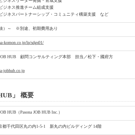
ビジネスリーダー発掘・育成支援
ビジネス推進チーム組成支援
ビジネスパートナーシップ・コミュニティ構築支援 など
税抜）～ ※別途、初期費用あり
na-komon.co.jp/lp/sdgs01/
JOB HUB 顧問コンサルティング本部 担当／松下・國府方
-jobhub.co.jp
HUB」 概要
HUB（Pasona JOB HUB Inc.）
 東京都千代田区丸の内1-5-1 新丸の内ビルディング 14階