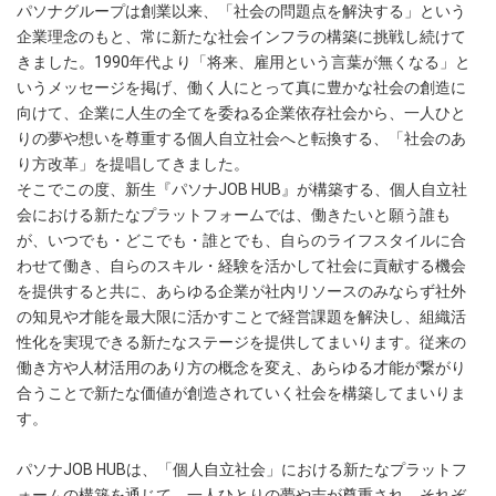
パソナグループは創業以来、「社会の問題点を解決する」という
企業理念のもと、常に新たな社会インフラの構築に挑戦し続けて
きました。1990年代より「将来、雇用という言葉が無くなる」と
いうメッセージを掲げ、働く人にとって真に豊かな社会の創造に
向けて、企業に人生の全てを委ねる企業依存社会から、一人ひと
りの夢や想いを尊重する個人自立社会へと転換する、「社会のあ
り方改革」を提唱してきました。
そこでこの度、新生『パソナJOB HUB』が構築する、個人自立社
会における新たなプラットフォームでは、働きたいと願う誰も
が、いつでも・どこでも・誰とでも、自らのライフスタイルに合
わせて働き、自らのスキル・経験を活かして社会に貢献する機会
を提供すると共に、あらゆる企業が社内リソースのみならず社外
の知見や才能を最大限に活かすことで経営課題を解決し、組織活
性化を実現できる新たなステージを提供してまいります。従来の
働き方や人材活用のあり方の概念を変え、あらゆる才能が繋がり
合うことで新たな価値が創造されていく社会を構築してまいりま
す。
パソナJOB HUBは、「個人自立社会」における新たなプラットフ
ォームの構築を通じて、一人ひとりの夢や志が尊重され、それぞ