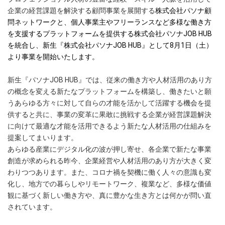
企業の経営課題を解決する顧問事業を展開する
株式会社パソナ顧
問ネットワーク
と、個人事業主やフリーランスなど多様な働き方
を支援するプラットフォームを提供する株式会社パソナJOB HUB
を統合し、新生『株式会社パソナJOB HUB』として8月1日（土）
より事業を開始いたします。
新生『パソナJOB HUB』では、従来の働き方や人材活用のあり方
の概念を変える新たなプラットフォームを構築し、働きたいと願
うあらゆる方々に対して自らの才能を活かして活躍する機会を提
供すると共に、事業の変革に果敢に挑戦する企業が経営課題解決
に向けて最適な才能を活用できるよう新たな人材活用の仕組みを
提案してまいります。
あらゆる産業にデジタル化の波が押し寄せ、各企業で新たな事業
創造が求められる昨今、企業経営や人材活用のあり方が大きく変
わりつつあります。また、コロナ禍を契機に働く人々の意識も変
化し、地方での暮らしやリモートワーク、複業など、多様な価値
観に基づく新しい働き方や、真に豊かな生き方とは何かが問い直
されています。