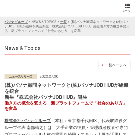
パソナグループ
>
NEWS＆TOPICS
>
一覧
>
(株)パソナ顧問ネットワークと(株)パソ
ナJOB HUBが組織を統合新生『株式会社パソナJOB HUB』誕生働き方の概念を変え
る 新プラットフォームで「社会のあり方」を変革
News＆Topics
一覧ページへ
2020.07.30
(株)パソナ顧問ネットワークと(株)パソナJOB HUBが組織
を統合
新生『株式会社パソナJOB HUB』誕生
働き方の概念を変える 新プラットフォームで「社会のあり方」
を変革
株式会社パソナグループ
（本社：東京都千代田区、代表取締役グ
ループ代表 南部靖之）は、大手企業の役員・管理職経験者や専門
プロフェッショナル人材の豊富な経験・スキル・人脈を活用して