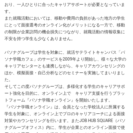
おり、一人ひとりに合ったキャリアサポートが必要となっていま
す。
また就職活動においては、移動や費用の負担があった地方の学生
にとって面接選考のオンライン化がメリットになる一方で、移動
の制限が企業訪問の機会損失につながり、就職活動の情報収集に
不安を持つ学生も少なくありません。
パソナグループは学生を対象に、就活サテライトキャンパス「パ
ソナ学職カフェ」のサービスを2009年より開始し、様々な大学の
キャリアセンターとも連携しながら、キャリアカウンセリングの
ほか、模擬面接・自己分析などのセミナーを実施してまいりまし
た。
そしてこの度パソナグループは、多様化する学生のキャリアサポ
ート強化を目的に、オンライン上で キャリア支援を行うプラッ
トフォーム『パソナ学職オンライン』を開始いたします。
『パソナ学職オンライン』は、会員となった学校法人に所属する
学生を対象に、オンライン上でプロのキャリアコーチによる面接
対策やカウンセリングを行います。またJOB HUB SQUARE（パソ
ナグループオフィス）内に、学生が企業とのオンライン面接で使