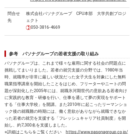
問合せ
株式会社パソナグループ CPU本部 大学共創プロジ
先
ェクト
050-3816-4669
参考 パソナグループの若者支援の取り組み
パソナグループは、これまで様々な雇用に関する社会の問題点に
挑戦してまいりました。若者の就労支援の分野では、1980年当
時、就職率が非常に厳しい状況だった女子大生を対象にした無料
職業指導講座を開始したことをはじめ、フリーターやニートの問
題が深刻化した2005年には、就職氷河期世代の意欲ある若者向け
に実践的な教育・研修を行い、仕事を通して夢の実現をサポート
する「仕事大学校」を開講。また2010年に起こったリーマンショ
ック後の就職難の時期には、働く意欲がありながら就職できなか
った若者の就労を支援する「フレッシュキャリア社員制度」を開
始し、約7,300名を支援しました。
※詳細はこちらをご覧ください
https://www.pasonagroup.co.jp/