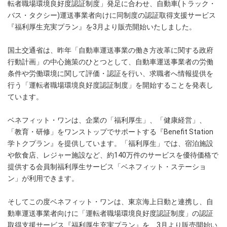
転者職場環境良好度認証制度」発足に合わせ、自動車(トラック・
バス・タクシー)運送事業者向けに同制度の認証取得支援サービス
『福利厚生充実プラン』を3月より販売開始いたしました。
国土交通省は、昨年「自動車運送事業の働き方改革に関する政府
行動計画」の中心施策のひとつとして、自動車運送事業者の労働
条件や労働環境に関して評価・認証を行い、求職者へ情報提供を
行う「運転者職場環境良好度認証制度」を開始することを発表し
ています。
ベネフィット・ワンは、企業の「福利厚生」、「健康経営」、
「教育・研修」をワンストップでサポートする『Benefit Station
学トクプラン』を提供しています。「福利厚生」では、宿泊施設
や飲食店、レジャー施設など、約140万件のサービスを優待価格で
提供する会員制福利厚生サービス「ベネフィット・ステーショ
ン」が利用できます。
そしてこの度ベネフィット・ワンは、東京海上日動と連携し、自
動車運送事業者向けに「運転者職場環境良好度認証制度」の認証
取得支援サービス『福利厚生充実プラン』を、3月より販売開始い