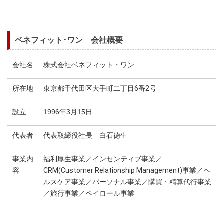
ベネフィット･ワン 会社概要
会社名
株式会社ベネフィット・ワン
所在地
東京都千代田区大手町二丁目6番2号
設立
1996年3月15日
代表者
代表取締役社長 白石徳生
事業内
福利厚生事業／インセンティブ事業／
容
CRM(Customer Relationship Management)事業／ヘ
ルスケア事業／パーソナル事業／購買・精算代行事業
／旅行事業／ペイロール事業