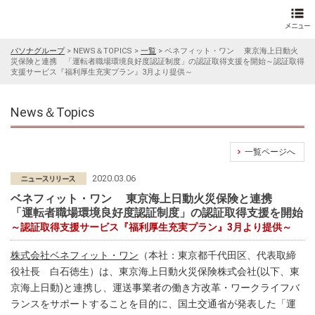
パソナグループ
>
NEWS＆TOPICS
>
一覧
>
ベネフィット・ワン 東京海上日動火
災保険と連携 「運転者職場環境良好度認証制度」の認証取得支援を開始～認証取得
支援サービス『福利厚生充実プラン』3月より提供～
News＆Topics
一覧ページへ
2020.03.06
ベネフィット・ワン 東京海上日動火災保険と連携
「運転者職場環境良好度認証制度」の認証取得支援を開始
～認証取得支援サービス『福利厚生充実プラン』3月より提供～
株式会社ベネフィット・ワン
（本社：東京都千代田区、代表取締
役社長 白石徳生）は、東京海上日動火災保険株式会社(以下、東
京海上日動)と連携し、運送事業者の働き方改革・ワークライフバ
ランスをサポートすることを目的に、国土交通省が発表した「運