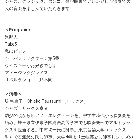
ジャズ、クラシック、タンゴ、歌謡曲までアレンジした演奏で大
人の音楽を楽しんでいただきます！
＜Program＞
異邦人
Take5
私はピアノ
ショパン：ノクターン第5番
ウイスキーがお好きでしょ
アメージンググレイス
リベルタンゴ 順不同
＜演奏＞
堤 智恵子 Chieko Tsutsumi （サックス）
ジャズ・サックス奏者。
幼少の頃からピアノ・エレクトーンを、中学生時代から吹奏楽を
始め、埼玉県立伊奈学園総合高等学校でも吹奏楽部でアルトサッ
クスを担当する。中村均一氏に師事。東京音楽大学（サックス
科）で石渡悠史氏に師事。大学4年より土岐英史に師事しジャズの