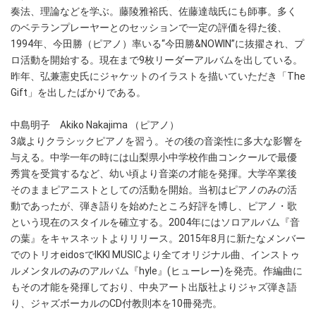
奏法、理論などを学ぶ。藤陵雅裕氏、佐藤達哉氏にも師事。多く
のベテランプレーヤーとのセッションで一定の評価を得た後、
1994年、今田勝（ピアノ）率いる“今田勝&NOWIN”に抜擢され、プ
ロ活動を開始する。現在まで9枚リーダーアルバムを出している。
昨年、弘兼憲史氏にジャケットのイラストを描いていただき「The
Gift」を出したばかりである。
中島明子 Akiko Nakajima （ピアノ）
3歳よりクラシックピアノを習う。その後の音楽性に多大な影響を
与える。中学一年の時には山梨県小中学校作曲コンクールで最優
秀賞を受賞するなど、幼い頃より音楽の才能を発揮。大学卒業後
そのままピアニストとしての活動を開始。当初はピアノのみの活
動であったが、弾き語りを始めたところ好評を博し、ピアノ・歌
という現在のスタイルを確立する。2004年にはソロアルバム『音
の葉』をキャスネットよりリリース。2015年8月に新たなメンバー
でのトリオeidosでIKKI MUSICより全てオリジナル曲、インストゥ
ルメンタルのみのアルバム『hyle』(ヒューレー)を発売。作編曲に
もその才能を発揮しており、中央アート出版社よりジャズ弾き語
り、ジャズボーカルのCD付教則本を10冊発売。