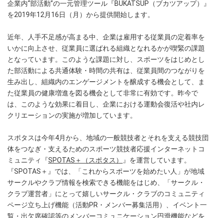
企業内“部活動”の一元管理ツール『BUKATSUP（ブカツアップ）』
を2019年12月16日（月）から提供開始します。
近年、人手不足感が高まる中、企業は雇用する従業員の定着率を
いかに向上させ、従業員に選ばれる組織となれるかが喫緊の課題
となっています。このような課題に対し、スポーツをはじめとし
た部活動による共通体験・時間の共有は、従業員間のつながりを
生み出し、組織内のエンゲージメントを醸成する機会として、ま
た従業員の健康増進を図る機会として非常に有効です。昨今で
は、このような効果に着目し、企業における運動会復活や社内レ
クリエーションの実施が増加しています。
スポタスは今年4月から、地域の一般競技者とそれを支える競技団
体をつなぎ・支えるためのスポーツ競技者応援インターネットコ
ミュニティ『
SPOTAS＋（スポタス）
』を運営しています。
『SPOTAS＋』では、「これからスポーツを始めたい人」が地域
サークルやクラブ情報を検索できる機能をはじめ、「サークル・
クラブ運営者」にとって嬉しいサークル・クラブのコミュニティ
ページ立ち上げ機能（活動PR・メンバー募集活用）、イベント一
覧・出欠席確認等のメンバーコミュニケーション円滑機能などを