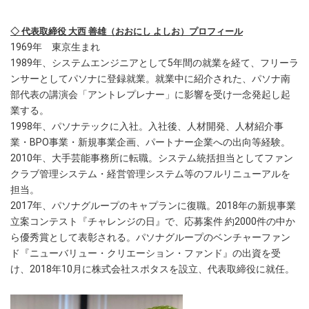
◇ 代表取締役 大西 善雄（おおにし よしお）プロフィール
1969年 東京生まれ
1989年、システムエンジニアとして5年間の就業を経て、フリーラ
ンサーとしてパソナに登録就業。就業中に紹介された、パソナ南
部代表の講演会「アントレプレナー」に影響を受け一念発起し起
業する。
1998年、パソナテックに入社。入社後、人材開発、人材紹介事
業・BPO事業・新規事業企画、パートナー企業への出向等経験。
2010年、大手芸能事務所に転職。システム統括担当としてファン
クラブ管理システム・経営管理システム等のフルリニューアルを
担当。
2017年、パソナグループのキャプランに復職。2018年の新規事業
立案コンテスト『チャレンジの日』で、応募案件 約2000件の中か
ら優秀賞として表彰される。パソナグループのベンチャーファン
ド『ニューバリュー・クリエーション・ファンド』の出資を受
け、2018年10月に株式会社スポタスを設立、代表取締役に就任。