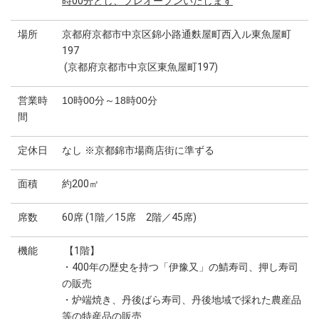
時00分とし、プレオープンいたします
場所
京都府京都市中京区錦小路通麩屋町西入ル東魚屋町
197
(京都府京都市中京区東魚屋町197)
営業時
10時00分～18時00分
間
定休日
なし ※京都錦市場商店街に準ずる
面積
約200㎡
席数
60席 (1階／15席 2階／45席)
機能
【1階】
・400年の歴史を持つ「伊豫又」の鯖寿司、押し寿司
の販売
・炉端焼き、丹後ばら寿司、丹後地域で採れた農産品
等の特産品の販売