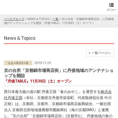
パソナグループ
>
NEWS＆TOPICS
>
一覧
>
京の台所「京都錦市場商店街」に丹後地
域のアンテナショップを開設『丹後TABLE』11月30日（土）オープン
News＆Topics
一覧ページへ
2019.11.25
京の台所「京都錦市場商店街」に丹後地域のアンテナショ
ップを開設
『丹後TABLE』11月30日（土）オープン
西日本最大級の道の駅 丹後王国「食のみやこ」を運営する
株式会
社丹後王国
（本社：京都府京丹後市弥栄町、代表取締役社長 中川
正樹）は、京都府、京都市、京都錦市場商店振興組合、一般社団
法人 京都府北部地域連携都市圏振興社（海の京都DMO）と連携
し、“京の台所”「京都錦市場商店街」(京都市)に、丹後地域の食の