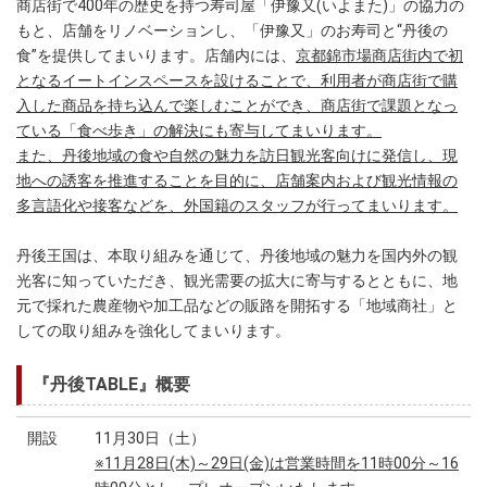
商店街で400年の歴史を持つ寿司屋「伊豫又(いよまた)」の協力の
もと、店舗をリノベーションし、「伊豫又」のお寿司と“丹後の
食”を提供してまいります。店舗内には、
京都錦市場商店街内で初
となるイートインスペースを設けることで、利用者が商店街で購
入した商品を持ち込んで楽しむことができ、商店街で課題となっ
ている「食べ歩き」の解決にも寄与してまいります。
また、丹後地域の食や自然の魅力を訪日観光客向けに発信し、現
地への誘客を推進することを目的に、店舗案内および観光情報の
多言語化や接客などを、外国籍のスタッフが行ってまいります。
丹後王国は、本取り組みを通じて、丹後地域の魅力を国内外の観
光客に知っていただき、観光需要の拡大に寄与するとともに、地
元で採れた農産物や加工品などの販路を開拓する「地域商社」と
しての取り組みを強化してまいります。
『丹後TABLE』概要
開設
11月30日（土）
※11月28日(木)～29日(金)は営業時間を11時00分～16