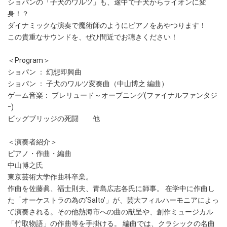
ショパンの「子犬のワルツ」も、途中で子犬からライオンに変
身！？
ダイナミックな演奏で魔術師のようにピアノをあやつります！
この貴重なサウンドを、ぜひ間近でお聴きください！
＜Program＞
ショパン ： 幻想即興曲
ショパン ： 子犬のワルツ変奏曲（中山博之 編曲）
ゲーム音楽： プレリュード～オープニング(ファイナルファンタジ
ｰ)
ビッグブリッジの死闘 他
＜演奏者紹介＞
ピアノ・作曲・編曲
中山博之氏
東京芸術大学作曲科卒業。
作曲を佐藤眞、福士則夫、青島広志各氏に師事。 在学中に作曲し
た「オーケストラの為の’Salto’」が、芸大フィルハーモニアによっ
て演奏される。その他熱海市への曲の献呈や、創作ミュージカル
「竹取物語」の作曲等を手掛ける。 編曲では、クラシックの名曲