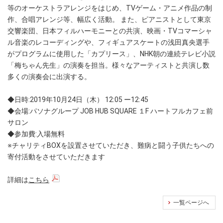
等のオーケストラアレンジをはじめ、TVゲーム・アニメ作品の制
作、合唱アレンジ等、幅広く活動。 また、ピアニストとして東京
交響楽団、日本フィルハーモニーとの共演、映画・TVコマーシャ
ル音楽のレコーディングや、フィギュアスケートの浅田真央選手
がプログラムに使用した「カプリース」、NHK朝の連続テレビ小説
「梅ちゃん先生」の演奏を担当。様々なアーティストと共演し数
多くの演奏会に出演する。
◆日時:2019年10月24日（木） 12:05 ー12:45
◆会場:パソナグループ JOB HUB SQUARE １F ハートフルカフェ前
サロン
◆参加費:入場無料
※チャリティBOXを設置させていただき、難病と闘う子供たちへの
寄付活動をさせていただきます
詳細は
こちら
一覧ページへ