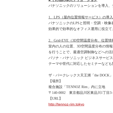
パナソニックのソリューションを導入、
1、LPS（屋内位置情報サービス）の導入
パナソニックのLPSと照明・空調・映
効果的で効率的なオフィス運用に役立て
2、Grid-EYE（3D空間温度分布、位
室内の人の位置、3D空間温度分布の情
を行うことで、最適空調制御などへの活
パソナ・パナソニック ビジネスサービス
テーマや世代に対応したセミナーなども
ザ・パークレックス天王洲「the DOCK
【場所】
複合施設「TENNOZ Rim」内に立地
〒140-0002 東京都品川区東品川1丁目3-
【URL】
http://tennoz-rim.tokyo