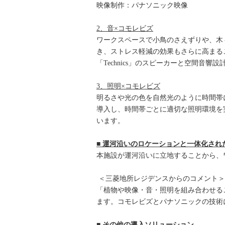
映像制作：パナソニック映像
2、音×コモレビズ
ワークスペースで小鳥のさえずりや、木
き、ストレス軽減の効果もさらに高まる
「Technics」のスピーカーと空間音響
3、照明×コモレビズ
明るさや光の色を自然光のように時間帯
導入し、時間帯ごとに適切な照明環境を
います。
■ 運河沿いのロケーションと一体化され
本施設が運河沿いに立地することから、
＜三菱地所レジデンスからのコメント＞
「植物や映像・音・照明を組み合わせる
ます。コモレビズとパナソニックの技術
■ その他の導入ソリューション