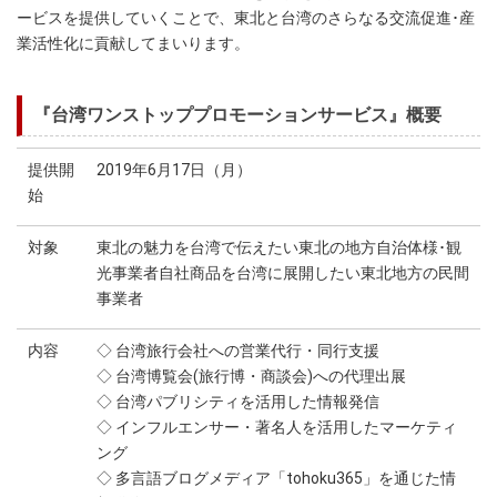
ービスを提供していくことで、東北と台湾のさらなる交流促進･産
業活性化に貢献してまいります。
『台湾ワンストッププロモーションサービス』概要
提供開
2019年6月17日（月）
始
対象
東北の魅力を台湾で伝えたい東北の地方自治体様･観
光事業者自社商品を台湾に展開したい東北地方の民間
事業者
内容
◇ 台湾旅行会社への営業代行・同行支援
◇ 台湾博覧会(旅行博・商談会)への代理出展
◇ 台湾パブリシティを活用した情報発信
◇ インフルエンサー・著名人を活用したマーケティ
ング
◇ 多言語ブログメディア「tohoku365」を通じた情