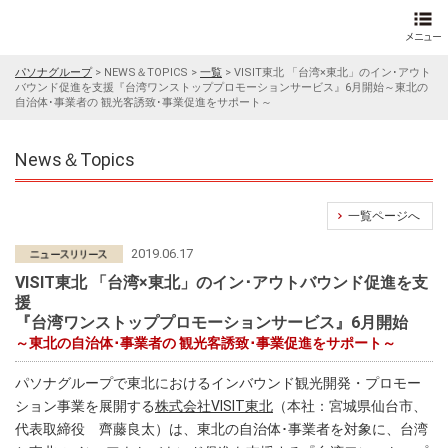
パソナグループ
>
NEWS＆TOPICS
>
一覧
>
VISIT東北 「台湾×東北」のイン･アウト
バウンド促進を支援『台湾ワンストッププロモーションサービス』6月開始～東北の
自治体･事業者の 観光客誘致･事業促進をサポート～
News＆Topics
一覧ページへ
2019.06.17
VISIT東北 「台湾×東北」のイン･アウトバウンド促進を支
援
『台湾ワンストッププロモーションサービス』6月開始
～東北の自治体･事業者の 観光客誘致･事業促進をサポート～
パソナグループで東北におけるインバウンド観光開発・プロモー
ション事業を展開する
株式会社VISIT東北
（本社：宮城県仙台市、
代表取締役 齊藤良太）は、東北の自治体･事業者を対象に、台湾