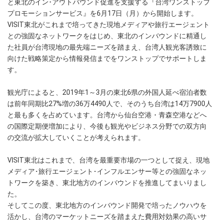
と東北のイン･アウトバウンド促進を支援する『台湾ワンストップ
プロモーションサービス』を6月17日（月）から開始します。
VISIT東北がこれまで培ってきた現地メディアや旅行エージェント
との強固なネットワークをはじめ、東北のインバウンドに精通し
た社員が台湾現地の最先端ニーズを踏まえ、台湾人観光客誘致に
向けた戦略策定から情報発信までをワンストップでサポートしま
す。
観光庁によると、2019年1～3月の東北6県の外国人延べ宿泊者数
は前年同期比27%増の36万4490人で、そのうち台湾は14万7900人
と最も多くを占めています。台湾から仙台空港・青森空港などへ
の国際定期便増加により、今後も観光やビジネス分野での双方向
の交流が拡大していくことが考えられます。
VISIT東北はこれまで、台湾を最重要市場の一つとして捉え、現地
メディア･旅行エージェント･インフルエンサー等との強固なネッ
トワークを築き、東北地方のインバウンドを推進してまいりまし
た。
そしてこの度、東北地方のインバウンド開発で培ったノウハウを
活かし、台湾のマーケットニーズを踏まえた費用対効果の高いサ