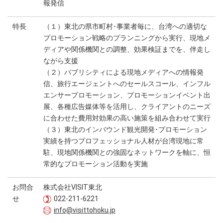
報発信
特長
（１）東北の県市町村･事業者毎に、台湾への適切な
プロモーション戦略のプランニングから実行、現地メ
ディアや関係機関との調整、効果検証までを、伴走し
ながら支援
（２）パブリシティによる現地メディアへの情報発
信、旅行エージェントへのセールスコール、インフル
エンサープロモーション、プロモーションイベント出
展、各種広告媒体等を活用し、クライアントのニーズ
に合わせた費用対効果の高い施策を組み合わせて実行
（３）東北のインバウンド観光開発･プロモーション
実績を持つプロフェッショナル人材が台湾現地に常
駐、現地関係機関との強固なネットワークを軸に、恒
常的なプロモーション活動を実施
お問合
株式会社VISIT東北
せ
022-211-6221
info@visittohoku.jp