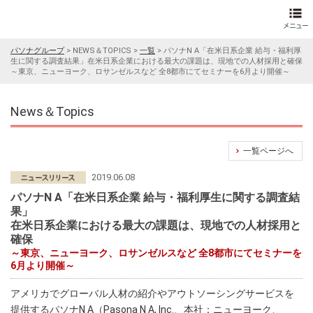
パソナグループ
>
NEWS＆TOPICS
>
一覧
>
パソナN A「在米日系企業 給与・福利厚
生に関する調査結果」在米日系企業における最大の課題は、現地での人材採用と確保
～東京、ニューヨーク、ロサンゼルスなど 全8都市にてセミナーを6月より開催～
News＆Topics
一覧ページへ
2019.06.08
パソナN A「在米日系企業 給与・福利厚生に関する調査結
果」
在米日系企業における最大の課題は、現地での人材採用と
確保
～東京、ニューヨーク、ロサンゼルスなど 全8都市にてセミナーを
6月より開催～
アメリカでグローバル人材の紹介やアウトソーシングサービスを
提供する
パソナN A
（Pasona N A, Inc.、本社：ニューヨーク、