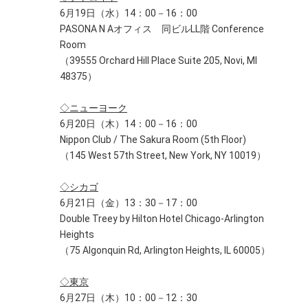
6月19日（水）14：00－16：00
PASONA N Aオフィス 同ビルLL階 Conference
Room
（39555 Orchard Hill Place Suite 205, Novi, MI
48375）
◇ニューヨーク
6月20日（木）14：00－16：00
Nippon Club / The Sakura Room (5th Floor)
（145 West 57th Street, New York, NY 10019）
◇シカゴ
6月21日（金）13：30－17：00
Double Treey by Hilton Hotel Chicago-Arlington
Heights
（75 Algonquin Rd, Arlington Heights, IL 60005）
◇東京
6月27日（木）10：00－12：30