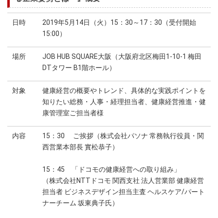
日時
2019年5月14日（火）15：30～17：30（受付開始
15:00）
場所
JOB HUB SQUARE大阪（大阪府北区梅田1-10-1 梅田
DTタワー B1階ホール）
対象
健康経営の概要やトレンド、具体的な実践ポイントを
知りたい総務・人事・経理担当者、健康経営推進・健
康管理室ご担当者様
内容
15：30 ご挨拶（株式会社パソナ 常務執行役員・関
西営業本部長 實松恭子）
15：45 「ドコモの健康経営への取り組み」
（株式会社NTTドコモ 関西支社 法人営業部 健康経営
担当者 ビジネスデザイン担当主査 ヘルスケア/パート
ナーチーム 坂東典子氏）