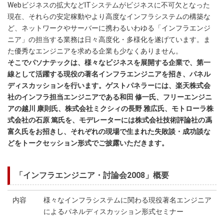
Webビジネスの拡大などITシステムがビジネスに不可欠となった
現在、それらの安定稼動やより高度なインフラシステムの構築な
ど、ネットワークやサーバーに携わるいわゆる「インフラエンジ
ニア」の担当する業務は日々高度化・多様化を遂げています。ま
た優秀なエンジニアを求める企業も少なくありません。
そこでパソナテックは、様々なビジネスを展開する企業で、第一
線として活躍する現役の著名インフラエンジニアを招き、パネル
ディスカッションを行います。ゲストパネラーには、楽天株式会
社のインフラ担当エンジニアである和田 修一氏、フリーエンジニ
アの越川 康則氏、株式会社ミクシィの長野 雅広氏、モトローラ株
式会社の石原 篤氏を、モデレーターには株式会社技術評論社の馮
富久氏をお招きし、それぞれの現場で生まれた失敗談・成功談な
どをトークセッション形式でご披露いただきます。
「インフラエンジニア・討論会2008」概要
内容
様々なインフラシステムに関わる現役著名エンジニア
によるパネルディスカッション形式セミナー