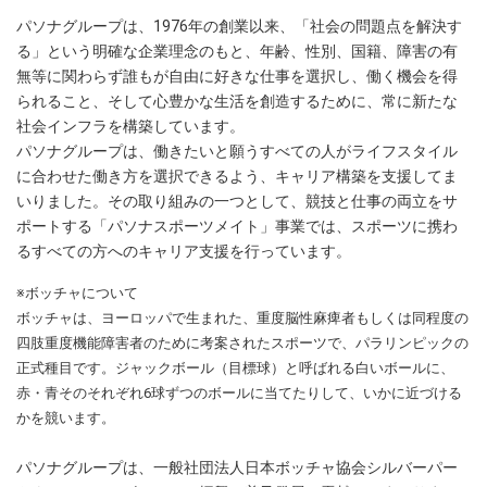
パソナグループは、1976年の創業以来、「社会の問題点を解決す
る」という明確な企業理念のもと、年齢、性別、国籍、障害の有
無等に関わらず誰もが自由に好きな仕事を選択し、働く機会を得
られること、そして心豊かな生活を創造するために、常に新たな
社会インフラを構築しています。
パソナグループは、働きたいと願うすべての人がライフスタイル
に合わせた働き方を選択できるよう、キャリア構築を支援してま
いりました。その取り組みの一つとして、競技と仕事の両立をサ
ポートする「パソナスポーツメイト」事業では、スポーツに携わ
るすべての方へのキャリア支援を行っています。
※ボッチャについて
ボッチャは、ヨーロッパで生まれた、重度脳性麻痺者もしくは同程度の
四肢重度機能障害者のために考案されたスポーツで、パラリンピックの
正式種目です。ジャックボール（目標球）と呼ばれる白いボールに、
赤・青そのそれぞれ6球ずつのボールに当てたりして、いかに近づける
かを競います。
パソナグループは、一般社団法人日本ボッチャ協会シルバーパー