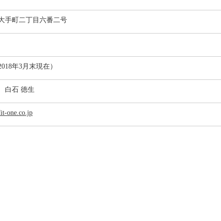
区大手町二丁目六番二号
2018年3月末現在）
 白石 徳生
it-one.co.jp