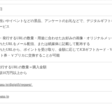
日
祝いやイベントなどの景品、アンケートのお礼などで、デジタルギフト
ービス
・発行するURLの数量・用途に合わせたお好みの画像・オリジナルメッ
れたURLをメール配信、または紙媒体に記載して配布する
れたURLから、ポイントを受け取り、金額に応じてJCBギフトカード・
ギフト券・Ｖプリカに交換することが可能
発行するURLの数量＝購入金額
額10万円以上から
na.jp/digigift/request/
ana.jp