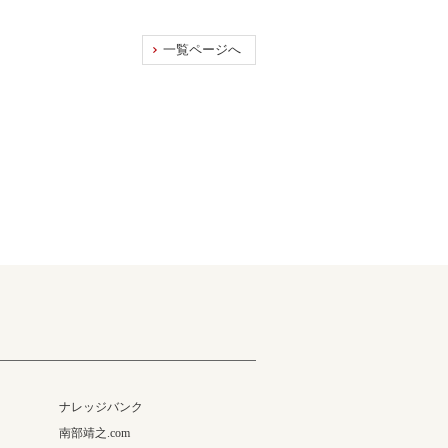
一覧ページへ
ナレッジバンク
南部靖之.com