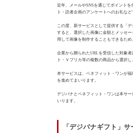
近年、メールやSNSを通じてポイント
ト・読者企画のアンケートへのお礼など
この度、新サービスとして提供する「デ
すると、選択した画像に金額とメッセー
用して画像を制作することもできるため
企業から贈られたURLを受信した対象者
ト・Ｖプリカ等の複数の商品から選択し
本サービスは、ベネフィット・ワンが福利
を進めてまいります。
support@digibana.jp
support@digibana.jp
デジバナとベネフィット・ワンは本サー
いります。
「デジバナギフト」サ