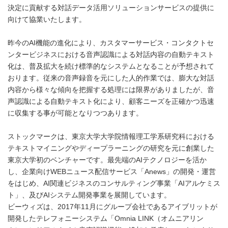
決定に貢献する対話データ活用ソリューションサービスの提供に
向けて協業いたします。
昨今のAI機能の進化により、カスタマーサービス・コンタクトセ
ンタービジネスにおける音声認識による対話内容の自動テキスト
化は、普及拡大を続け標準的なシステムとなることが予想されて
おります。
従来の音声録音を元にした人的作業では、膨大な対話
内容から様々な傾向を把握する処理には限界がありましたが、音
声認識による自動テキスト化により、顧客ニーズを正確かつ迅速
に収集する事が可能となりつつあります。
ストックマークは、東京大学大学院情報理工学系研究科における
テキストマイニングやディープラーニングの研究を元に創業した
東京大学初のベンチャーです。最先端のAIテクノロジーを活か
し、企業向けWEBニュース配信サービス「Anews」の開発・運営
をはじめ、AI関連ビジネスのコンサルティング事業「AIアルケミス
ト」、及びAIシステム開発事業を展開しています。
ビーウィズは、2017年11月にグループ会社であるアイブリットが
開発したテレフォニーシステム「Omnia LINK（オムニアリン