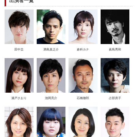
出演者一覧
田中圭
満島真之介
倉科カナ
眞島秀和
瀬戸さおり
池岡亮介
石橋徹郎
占部房子