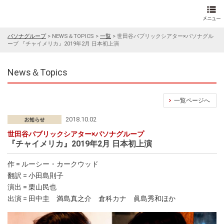
パソナグループ
>
NEWS＆TOPICS
>
一覧
>
世田谷パブリックシアター×パソナグル
ープ 『チャイメリカ』2019年2月 日本初上演
News＆Topics
一覧ページへ
2018.10.02
世田谷パブリックシアター×パソナグループ
『チャイメリカ』2019年2月 日本初上演
作 = ルーシー・カークウッド
翻訳 = 小田島則子
演出 = 栗山民也
出演 = 田中圭 満島真之介 倉科カナ 眞島秀和ほか