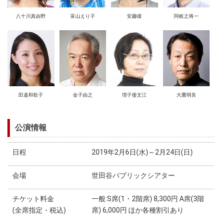
八十川真由野
富山えり子
安藤瞳
阿岐之将一
田邉和歌子
金子由之
増子倭文江
大鷹明良
公演情報
日程
2019年2月6日(水)～2月24日(日)
会場
世田谷パブリックシアター
チケット料金
一般:S席(1・2階席) 8,300円 A席(3階
(全席指定・税込)
席) 6,000円 ほか各種割引あり