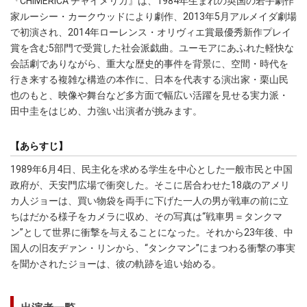
『CHIMERICA チャイメリカ』は、1984年生まれの英国の若手劇作
家ルーシー・カークウッドにより劇作、2013年5月アルメイダ劇場
で初演され、2014年ローレンス・オリヴィエ賞最優秀新作プレイ
賞を含む5部門で受賞した社会派戯曲。ユーモアにあふれた軽快な
会話劇でありながら、重大な歴史的事件を背景に、空間・時代を
行き来する複雑な構造の本作に、日本を代表する演出家・栗山民
也のもと、映像や舞台など多方面で幅広い活躍を見せる実力派・
田中圭をはじめ、力強い出演者が挑みます。
【あらすじ】
1989年6月4日、民主化を求める学生を中心とした一般市民と中国
政府が、天安門広場で衝突した。そこに居合わせた18歳のアメリ
カ人ジョーは、買い物袋を両手に下げた一人の男が戦車の前に立
ちはだかる様子をカメラに収め、その写真は“戦車男＝タンクマ
ン”として世界に衝撃を与えることになった。それから23年後、中
国人の旧友ヂァン・リンから、“タンクマン”にまつわる衝撃の事実
を聞かされたジョーは、彼の軌跡を追い始める。