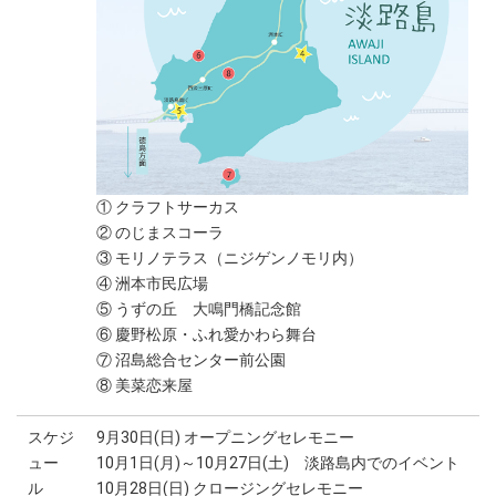
① クラフトサーカス
② のじまスコーラ
③ モリノテラス（ニジゲンノモリ内）
④ 洲本市民広場
⑤ うずの丘 大鳴門橋記念館
⑥ 慶野松原・ふれ愛かわら舞台
⑦ 沼島総合センター前公園
⑧ 美菜恋来屋
スケジ
9月30日(日) オープニングセレモニー
ュー
10月1日(月)～10月27日(土) 淡路島内でのイベント
ル
10月28日(日) クロージングセレモニー