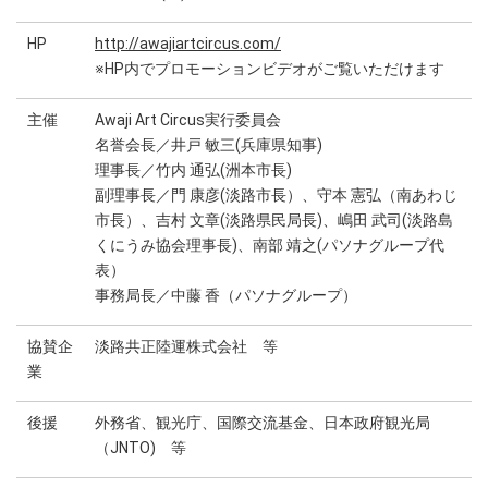
HP
http://awajiartcircus.com/
※HP内でプロモーションビデオがご覧いただけます
主催
Awaji Art Circus実行委員会
名誉会長／井戸 敏三(兵庫県知事)
理事長／竹内 通弘(洲本市長)
副理事長／門 康彦(淡路市長）、守本 憲弘（南あわじ
市長）、吉村 文章(淡路県民局長)、嶋田 武司(淡路島
くにうみ協会理事長)、南部 靖之(パソナグループ代
表）
事務局長／中藤 香（パソナグループ）
協賛企
淡路共正陸運株式会社 等
業
後援
外務省、観光庁、国際交流基金、日本政府観光局
（JNTO) 等