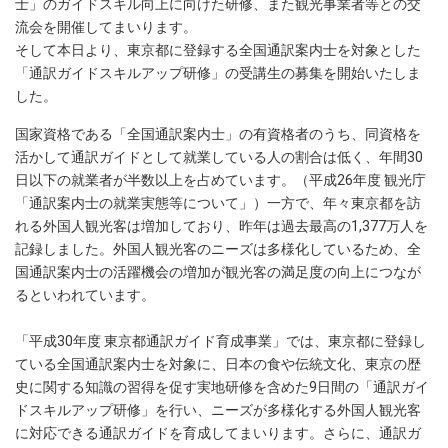
士」のガイドスキル向上に向けた研修、また観光事業者等との交
流会を開催してまいります。
そして本日より、東京都に登録する全国通訳案内士を対象とした
「通訳ガイドスキルアップ研修」の受講生の募集を開始いたしま
した。
国家資格である「全国通訳案内士」の有資格者のうち、同資格を
活かして通訳ガイドとして就業している人の割合は低く、年間30
日以下の就業者が半数以上を占めています。（平成26年度 観光庁
「通訳案内士の就業実態等について」）一方で、年々東京都を訪
れる外国人観光客は増加しており、昨年は過去最高の1,377万人を
記録しました。外国人観光客のニーズは多様化しているため、全
国通訳案内士の活躍機会の増加が観光客の満足度の向上につなが
るといわれています。
「平成30年度 東京都通訳ガイド育成事業」では、東京都に登録し
ている全国通訳案内士を対象に、日本の食や伝統文化、東京の歴
史に関する知識の習得を促す実地研修を含めた9日間の「通訳ガイ
ドスキルアップ研修」を行い、ニーズが多様化する外国人観光客
に対応できる通訳ガイドを育成してまいります。さらに、通訳ガ