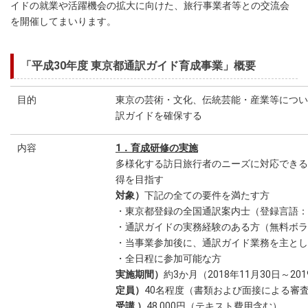
イドの就業や活躍機会の拡大に向けた、旅行事業者等との交流会
を開催してまいります。
「平成30年度 東京都通訳ガイド育成事業」概要
目的
東京の芸術・文化、伝統芸能・産業等につい
訳ガイドを確保する
内容
1．育成研修の実施
多様化する訪日旅行者のニーズに対応できる
得を目指す
対象）
下記の全ての要件を満たす方
・東京都登録の全国通訳案内士（登
・通訳ガイドの実務経験のある方（無料ボラ
・当事業参加後に、通訳ガイド業務を主とし
・全日程に参加可能な方
実施期間）
約3か月（2018年11月30日～2
定員）
40名程度（書類および面接による審
受講 ）
48,000円（テキスト費用含む）