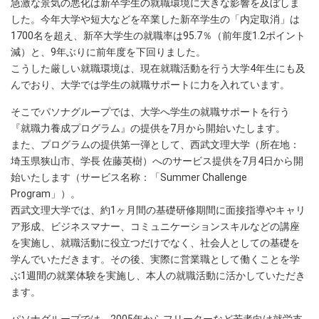
急激な景気の悪化は新卒学生の就職環境に大きな影響を及ぼしま
した。今年大学や短大などを卒業した新卒学生の「内定取消」は
1700名を超え、新卒大学生の就職率は95.7％（前年度1.2ポイント
減）と、9年ぶりに前年度を下回りました。
こうした厳しい就職環境は、現在就職活動を行う大学4年生にも及
んでおり、大学では学生の就職サポートに力を入れています。
そこでパソナグループでは、大学へ学生の就職サポートを行う
『就職力養成プログラム』の提供を7月から開始いたします。
また、プログラムの提供第一弾として、西武文理大学（所在地：
埼玉県狭山市、学長 佐藤英樹）へのサービス提供を7月4日から開
始いたします（サービス名称：「Summer Challenge
Program」）。
西武文理大学では、約1ヶ月間の基礎研修期間に面接指導やキャリ
ア形成、ビジネスマナー、コミュニケーションスキルなどの講座
を実施し、就職活動に役立つだけでなく、社会人としての基礎を
学んでいただきます。その後、実際に営業職として働くことを学
ぶ1週間の就業体験を実施し、本人の就職活動に活かしていただき
ます。