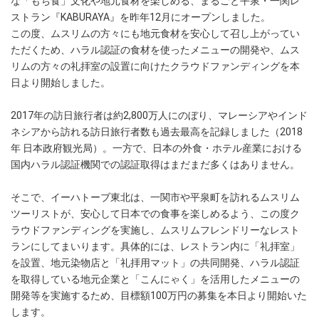
な「もち食」文化や地元食材を楽しめる、まるごと平泉・一関レ
ストラン『KABURAYA』を昨年12月にオープンしました。
この度、ムスリムの方々にも地元食材を安心して召し上がってい
ただくため、ハラル認証の食材を使ったメニューの開発や、ムス
リムの方々の礼拝室の設置に向けたクラウドファンディングを本
日より開始しました。
2017年の訪日旅行者は約2,800万人にのぼり、マレーシアやインド
ネシアから訪れる訪日旅行者数も過去最高を記録しました（2018
年 日本政府観光局）。一方で、日本の外食・ホテル産業における
国内ハラル認証機関での認証取得はまだまだ多くはありません。
そこで、イーハトーブ東北は、一関市や平泉町を訪れるムスリム
ツーリストが、安心して日本での食事を楽しめるよう、この度ク
ラウドファンディングを実施し、ムスリムフレンドリーなレスト
ランにしてまいります。具体的には、レストラン内に「礼拝室」
を設置、地元染物店と「礼拝用マット」の共同開発、ハラル認証
を取得している地元企業と「こんにゃく」を活用したメニューの
開発等を実施するため、目標額100万円の募集を本日より開始いた
します。