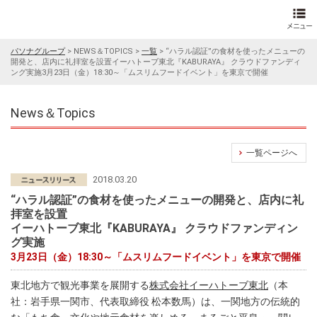
パソナグループ
>
NEWS＆TOPICS
>
一覧
>
“ハラル認証”の食材を使ったメニューの
開発と、店内に礼拝室を設置イーハトーブ東北『KABURAYA』 クラウドファンディ
ング実施3月23日（金）18:30～「ムスリムフードイベント」を東京で開催
News＆Topics
一覧ページへ
2018.03.20
“ハラル認証”の食材を使ったメニューの開発と、店内に礼
拝室を設置
イーハトーブ東北『KABURAYA』 クラウドファンディン
グ実施
3月23日（金）18:30～「ムスリムフードイベント」を東京で開催
東北地方で観光事業を展開する
株式会社イーハトーブ東北
（本
社：岩手県一関市、代表取締役 松本数馬）は、一関地方の伝統的