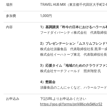
場所
TRAVEL HUB MIX（東京都千代田区大手町2-6-2
参加費
1,000円
内容
1）基調講演「昨今の日本におけるハラール
フードダイバーシティ株式会社 代表取締役 
2）プレゼンテーション「ムスリムフレンド
株式会社須藤食品 代表取締役社長 黒澤一成
株式会社イーハトーブ東北 代表取締役社長
3）応援タイム「地域のためのクラウドファ
株式会社サーチフィールド 照井翔登 氏
4）懇親会
須藤食品のこんにゃくなど、ハラールフード
お申込み
下記URLよりお申込みください
https://goo.gl/forms/pnVi86cvlx5kKcr52