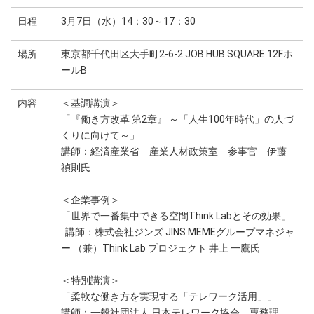
日程
3月7日（水）14：30～17：30
場所
東京都千代田区大手町2-6-2 JOB HUB SQUARE 12Fホ
ールB
内容
＜基調講演＞
「『働き方改革 第2章』 ～「人生100年時代」の人づ
くりに向けて～」
講師：経済産業省 産業人材政策室 参事官 伊藤
禎則氏
＜企業事例＞
「世界で一番集中できる空間Think Labとその効果」
講師：株式会社ジンズ JINS MEMEグループマネジャ
ー （兼）Think Lab プロジェクト 井上 一鷹氏
＜特別講演＞
「柔軟な働き方を実現する「テレワーク活用」」
講師：一般社団法人 日本テレワーク協会 専務理