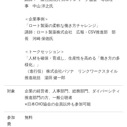
事 中山 洋之氏
＜企業事例＞
「ロート製薬の柔軟な働き方チャレンジ」
講師：ロート製薬株式会社 広報・CSV推進部 部
長 河崎 保徳氏
＜トークセッション＞
「人材を確保・育成し、生産性を高める「働き方の多
様化」」
（進行役） 株式会社パソナ リンクワークスタイル
推進統括 湯田 健一郎
対象
企業の経営者、人事部門、総務部門、ダイバーシティ
推進部門の方、一般公聴者
※日本CHO協会の会員以外も参加可能
参加
無料
費