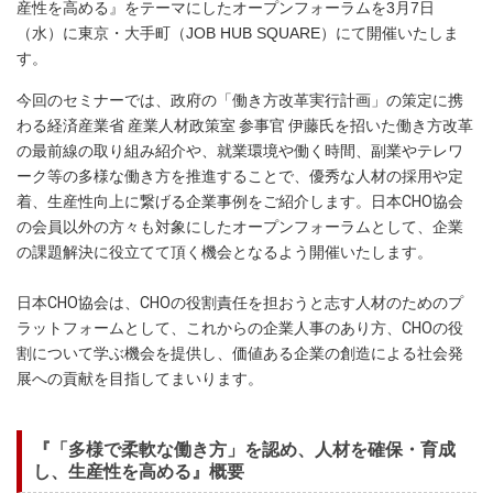
産性を高める』をテーマにしたオープンフォーラムを3月7日
（水）に東京・大手町（JOB HUB SQUARE）にて開催いたしま
す。
今回のセミナーでは、政府の「働き方改革実行計画」の策定に携
わる経済産業省 産業人材政策室 参事官 伊藤氏を招いた働き方改革
の最前線の取り組み紹介や、就業環境や働く時間、副業やテレワ
ーク等の多様な働き方を推進することで、優秀な人材の採用や定
着、生産性向上に繋げる企業事例をご紹介します。日本CHO協会
の会員以外の方々も対象にしたオープンフォーラムとして、企業
の課題解決に役立てて頂く機会となるよう開催いたします。
日本CHO協会は、CHOの役割責任を担おうと志す人材のためのプ
ラットフォームとして、これからの企業人事のあり方、CHOの役
割について学ぶ機会を提供し、価値ある企業の創造による社会発
展への貢献を目指してまいります。
『「多様で柔軟な働き方」を認め、人材を確保・育成
し、生産性を高める』概要