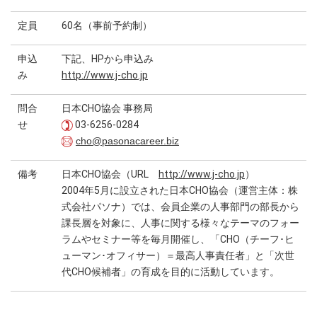
定員
60名（事前予約制）
申込
下記、HPから申込み
み
http://www.j-cho.jp
問合
日本CHO協会 事務局
せ
03-6256-0284
cho@pasonacareer.biz
備考
日本CHO協会（URL
http://www.j-cho.jp
）
2004年5月に設立された日本CHO協会（運営主体：株
式会社パソナ）では、会員企業の人事部門の部長から
課長層を対象に、人事に関する様々なテーマのフォー
ラムやセミナー等を毎月開催し、「CHO（チーフ･ヒ
ューマン･オフィサー）＝最高人事責任者」と「次世
代CHO候補者」の育成を目的に活動しています。