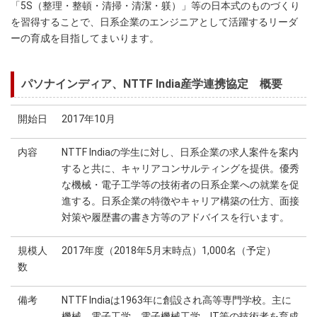
「5S（整理・整頓・清掃・清潔・躾）」等の日本式のものづくり
を習得することで、日系企業のエンジニアとして活躍するリーダ
ーの育成を目指してまいります。
パソナインディア、NTTF India産学連携協定 概要
開始日
2017年10月
内容
NTTF Indiaの学生に対し、日系企業の求人案件を案内
すると共に、キャリアコンサルティングを提供。優秀
な機械・電子工学等の技術者の日系企業への就業を促
進する。日系企業の特徴やキャリア構築の仕方、面接
対策や履歴書の書き方等のアドバイスを行います。
規模人
2017年度（2018年5月末時点）1,000名（予定）
数
備考
NTTF Indiaは1963年に創設され高等専門学校。主に
機械、電子工学、電子機械工学、IT等の技術者を育成