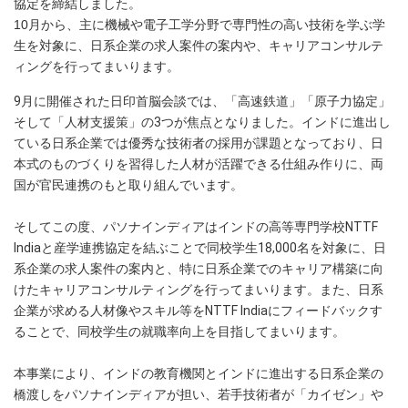
協定を締結しました。
10月から、主に機械や電子工学分野で専門性の高い技術を学ぶ学
生を対象に、日系企業の求人案件の案内や、キャリアコンサルテ
ィングを行ってまいります。
9月に開催された日印首脳会談では、「高速鉄道」「原子力協定」
そして「人材支援策」の3つが焦点となりました。インドに進出し
ている日系企業では優秀な技術者の採用が課題となっており、日
本式のものづくりを習得した人材が活躍できる仕組み作りに、両
国が官民連携のもと取り組んでいます。
そしてこの度、パソナインディアはインドの高等専門学校NTTF
Indiaと産学連携協定を結ぶことで同校学生18,000名を対象に、日
系企業の求人案件の案内と、特に日系企業でのキャリア構築に向
けたキャリアコンサルティングを行ってまいります。また、日系
企業が求める人材像やスキル等をNTTF Indiaにフィードバックす
ることで、同校学生の就職率向上を目指してまいります。
本事業により、インドの教育機関とインドに進出する日系企業の
橋渡しをパソナインディアが担い、若手技術者が「カイゼン」や