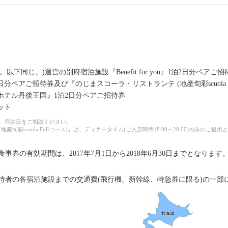
以下同じ。)運営の別府宿泊施設『Benefit for you』1泊2日分ペアご招
日分ペアご招待券及び『のじまスコーラ・リストランテ (地産旬彩scuola 
『ホテル丹後王国』1泊2日分ペアご招待券
ット
え、宿泊日をご相談ください。
産旬彩scuola Fullコース)』は、ディナータイム(ご入店時間18:00～20:00)のみのご提
券の有効期間は、2017年7月1日から2018年6月30日までとなります
待者の各宿泊施設までの交通費(飛行機、新幹線、特急券に限る)の一部