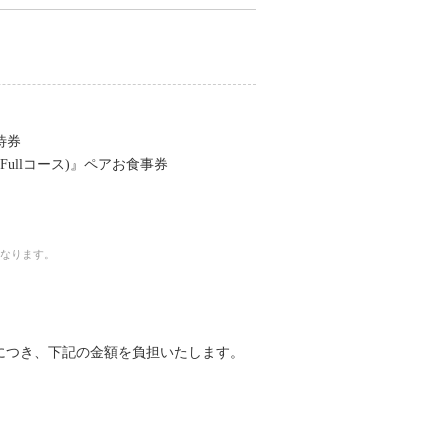
待券
Fullコース)』ペアお食事券
供となります。
。
につき、下記の金額を負担いたします。