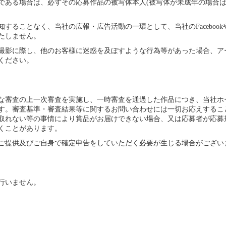
である場合は、必ずその応募作品の被写体本人(被写体が未成年の場合は
することなく、当社の広報・広告活動の一環として、当社のFaceboo
たしません。
撮影に際し、他のお客様に迷惑を及ぼすような行為等があった場合、ア
ください。
な審査の上一次審査を実施し、一時審査を通過した作品につき、当社ホ
す。審査基準・審査結果等に関するお問い合わせには一切お応えするこ
取れない等の事情により賞品がお届けできない場合、又は応募者が応募
くことがあります。
ご提供及びご自身で確定申告をしていただく必要が生じる場合がござい
行いません。