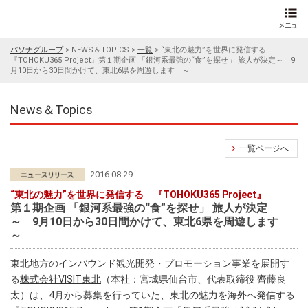
パソナグループ
>
NEWS＆TOPICS
>
一覧
>
“東北の魅力”を世界に発信する
『TOHOKU365 Project』第１期企画 「銀河系最強の“食”を探せ」 旅人が決定～ 9
月10日から30日間かけて、東北6県を周遊します ～
News＆Topics
一覧ページへ
2016.08.29
“東北の魅力”を世界に発信する 『TOHOKU365 Project』
第１期企画 「銀河系最強の“食”を探せ」 旅人が決定
～ 9月10日から30日間かけて、東北6県を周遊します
～
東北地方のインバウンド観光開発・プロモーション事業を展開す
る
株式会社VISIT東北
（本社：宮城県仙台市、代表取締役 齊藤良
太）は、4月から募集を行っていた、東北の魅力を海外へ発信する