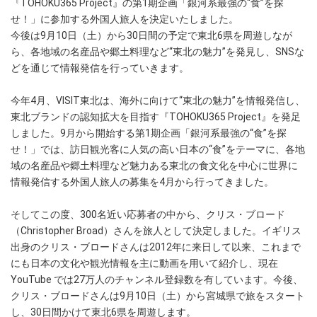
『TOHOKU365 Project』の第1期企画「銀河系最強の“食”を探
せ！」に参加する外国人旅人を決定いたしました。
今後は9月10日（土）から30日間の予定で東北6県を周遊しなが
ら、各地域の名産品や郷土料理など“東北の魅力”を発見し、SNSな
どを通じて情報発信を行っていきます。
今年4月、VISIT東北は、海外に向けて“東北の魅力”を情報発信し、
東北ブランドの認知拡大を目指す『TOHOKU365 Project』を発足
しました。9月から開始する第1期企画「銀河系最強の“食”を探
せ！」では、訪日観光客に人気の高い日本の“食”をテーマに、各地
域の名産品や郷土料理など魅力ある東北の食文化を中心に世界に
情報発信する外国人旅人の募集を4月から行ってきました。
そしてこの度、300名近い応募者の中から、クリス・ブロード
（Christopher Broad）さんを旅人として決定しました。イギリス
出身のクリス・ブロードさんは2012年に来日して以来、これまで
にも日本の文化や観光情報を主に動画を用いて紹介し、現在
YouTube では27万人のチャンネル登録数を有しています。今後、
クリス・ブロードさんは9月10日（土）から宮城県で旅をスタート
し、30日間かけて東北6県を周遊します。