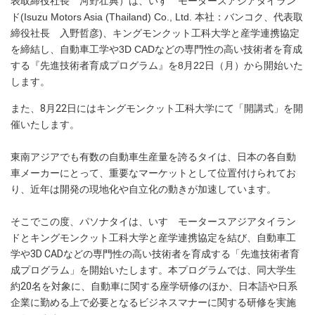
表取締役社長 河野壮典）は、いすゞモータースアジアタイラン
ド(Isuzu Motors Asia (Thailand) Co., Ltd. 本社：バンコク、代表取
締役社長 入野哲彦)、キングモンクット工科大学と産学連携協定
を締結し、自動車工学や3D CADなどの専門性の高い技術者を育成
する『先進技術者育成プログラム』を8月22日（月）から開始いた
します。
また、8月22日にはキングモンクット工科大学にて「開講式」を開
催いたします。
東南アジアでも有数の自動車生産量を誇るタイは、日本の各自動
車メーカーにとって、重要なマーケットとして位置付けられてお
り、近年は開発の現地化や自立化の動きが加速しています。
そこでこの度、パソナタイは、いすゞモータースアジアタイラン
ドとキングモンクット工科大学と産学連携協定を結び、自動車工
学や3D CADなどの専門性の高い技術者を育成する「先進技術者育
成プログラム」を開始いたします。本プログラムでは、同大学生
約20名を対象に、自動車に関する座学研修のほか、日本語や日系
企業に勤める上で必要となるビジネスマナーに関する研修を実施