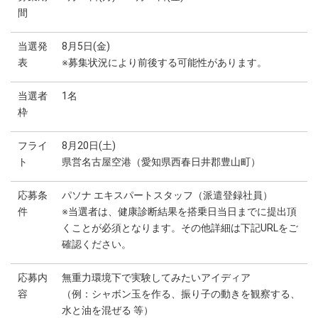
間
当選発
8月5日(金)
表
※募集状況により前後する可能性があります。
当選者
1名
枠
フライ
8月20日(土)
ト
県営名古屋空港（愛知県西春日井郡豊山町）
応募条
パソナ エキスパートスタッフ（派遣登録社員）
件
※当選者は、健康診断結果を搭乗日当日までに提出頂
くことが必須となります。その他詳細は下記URLをご
確認ください。
応募内
無重力環境下で実験してみたいアイディア
容
（例：シャボン玉を作る、振り子の動きを観察する、
水と油を混ぜる 等）