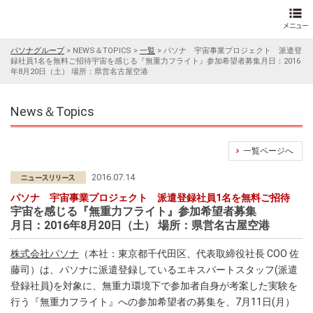
パソナグループ
>
NEWS＆TOPICS
>
一覧
>
パソナ 宇宙事業プロジェクト 派遣登
録社員1名を無料ご招待宇宙を感じる『無重力フライト』参加希望者募集月日：2016
年8月20日（土） 場所：県営名古屋空港
News＆Topics
一覧ページへ
2016.07.14
パソナ 宇宙事業プロジェクト 派遣登録社員1名を無料ご招待
宇宙を感じる『無重力フライト』参加希望者募集
月日：2016年8月20日（土） 場所：県営名古屋空港
株式会社パソナ
（本社：東京都千代田区、代表取締役社長 COO 佐
藤司）は、パソナに派遣登録しているエキスパートスタッフ(派遣
登録社員)を対象に、無重力環境下で参加者自身が考案した実験を
行う『無重力フライト』への参加希望者の募集を、7月11日(月）