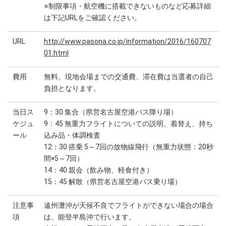
※制限事項・航空機に搭載できないものなど応募詳細
は下記URLをご確認ください。
URL
http://www.pasona.co.jp/information/2016/160707
01.html
費用
無料。現地会場までの交通費、滞在費は当選者の自己
負担となります。
当日ス
9：30 集合（県営名古屋空港バス降り場）
ケジュ
9：45 無重力フライトについての説明、着替え、持ち
ール
込み品・体調検査
12：30 搭乗 5～7回の放物線飛行（無重力状態：20秒
間×5～7回）
14：40 親会（飲み物、軽食付き）
15：45 解散（県営名古屋空港バス乗り場）
注意事
遠州灘沖が天候不良でフライトができない場合の場合
項
は、能登半島沖で行います。