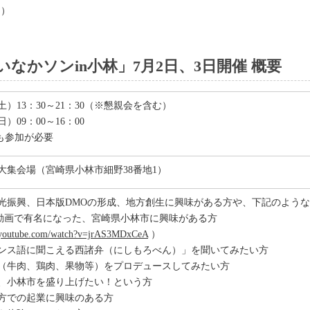
ン）
なかソンin小林」7月2日、3日開催 概要
（土）13：30～21：30（※懇親会を含む）
日）09：00～16：00
とも参加が必要
大集会場（宮崎県小林市細野38番地1）
光振興、日本版DMOの形成、地方創生に興味がある方や、下記のよう
be動画で有名になった、宮崎県小林市に興味がある方
.youtube.com/watch?v=jrAS3MDxCeA
）
ンス語に聞こえる西諸弁（にしもろべん）」を聞いてみたい方
（牛肉、鶏肉、果物等）をプロデュースしてみたい方
、小林市を盛り上げたい！という方
方での起業に興味のある方