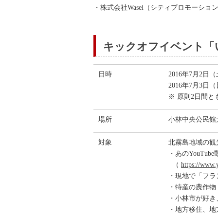
・株式会社Wasei（シティプロモーショ
キックオフイベント「い
日時
2016年7月2日
2016年7月3日（
※ 原則2日間
場所
小林中央公民館
対象
北霧島地域の観
・あのYouTu
（
https://www
・現地で「フラ
・特産の農作物
・小林市が好き
・地方移住、地