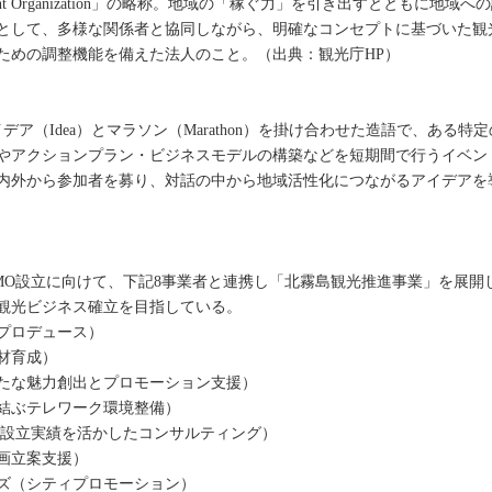
g/Management Organization」の略称。地域の「稼ぐ力」を引き出すと
として、多様な関係者と協同しながら、明確なコンセプトに基づいた観
ための調整機能を備えた法人のこと。（出典：観光庁HP）
アイデア（Idea）とマラソン（Marathon）を掛け合わせた造語で、あ
やアクションプラン・ビジネスモデルの構築などを短期間で行うイベン
内外から参加者を募り、対話の中から地域活性化につながるアイデアを
DMO設立に向けて、下記8事業者と連携し「北霧島観光推進事業」を展
観光ビジネス確立を目指している。
プロデュース）
材育成）
たな魅力創出とプロモーション支援）
を結ぶテレワーク環境整備）
O設立実績を活かしたコンサルティング）
画立案支援）
ズ（シティプロモーション）