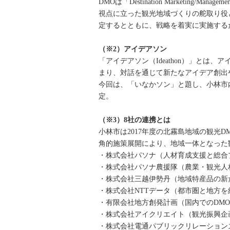
DMOは「Destination Marketin
視点に立った観光地域づくりの舵取り役
定するとともに、戦略を着実に実施する
（※2）アイデアソン
「アイデアソン（Ideathon）」とは、
まり、対話を通じて新たなアイデア創出
今回は、「いなかソン」と題し、小林市
定。
（※3）8社の連携とは
小林市は2017年度の北霧島地域の観光
角的施策展開により、地域一体となった
・株式会社パソナ（人材育成支援と総合
・株式会社パソナ農援隊（農業・観光人
・株式会社三越伊勢丹（地域特産品の新
・株式会社NTTデータ（都市圏と地方
・有限会社地方創発計画（国内でのDM
・株式会社アイクリエイト（観光振興企
・株式会社電通パブリックリレーション