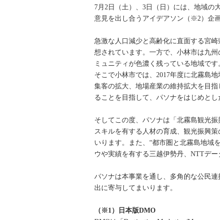
7月2日（土）、3日（日）には、地域
意見を出し合うアイデアソン（※2）企
急激な人口減少と高齢化に直面する宮崎県小林
想されています。一方で、小林市は九州
ミュニティが色濃く残っている地域です
そこで小林市では、2017年度に北霧島
集客の拡大、地場産業の維持拡大を目指
ることを目指して、パソナをはじめとし
そしてこの度、パソナは「北霧島観光振興
スキルを有する人材の育成、観光振興策
いります。また、“都市圏と北霧島地域
ウや実績を有する三越伊勢丹、NTTデ
パソナは本事業を通し、多角的な公民連
出に寄与してまいります。
（※1）日本版DMO