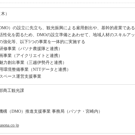
日（木）
DMO）の設立に先立ち、観光振興による雇用創出や、基幹的産業であ
活性化を図るため、DMOの設立準備とあわせて、地域人材のスキルア
の強化等、以下5つの事業を一体的に実施する
育成研修事業（パソナ農援隊と連携）
策企画事業（アイクリエイトと連携）
商品魅力創出事業（三越伊勢丹と連携）
活用環境整備事業（NTTデータと連携）
ィスペース運営支援事業
部商工観光課
機構（DMO）推進支援事業 事務局（パソナ・宮崎内）
sona.co.jp