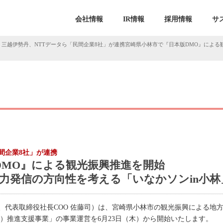
会社情報
IR情報
採用情報
サ
、三越伊勢丹、NTTデータら「民間企業8社」が連携宮崎県小林市で『日本版DMO』による
間企業8社」が連携
DMO』による観光振興推進を開始
魅力発信の方向性を考える「いなかソンin小林
、代表取締役社長COO 佐藤司）は、宮崎県小林市の観光振興による地方
）推進支援事業」の事業運営を6月23日（木）から開始いたします。