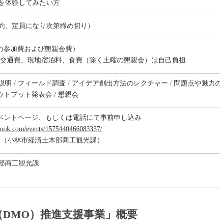
を体験してみたい方
予約、定員になり次第締め切り）
日間の参加費および懇親会費）
の交通費、現地宿泊料、食費（除く土曜の懇親会）は自己負担
明 / フィールド調査 / アイデア創出方法のレクチャー / 問題点や魅力の
アウトプット発表会 / 懇親会
okイベントページ、もしくは電話にて事前申し込み
book.com/events/1575440466083337/
1174 （小林市経済土木部商工観光課）
部商工観光課
（DMO）推進支援事業」概要