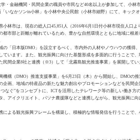
の大学・金融機関・民間企業の職員や市民など40名以上が参加して、小林
画「いなかソンin小林」を小林中央公民館（小林市細野）にて、キック
市は、現在の総人口45,851人（2016年6月1日付小林市現住人口より）
の都市部と距離が離れているため、豊かな自然環境とともに地域に根差
。
地域の「日本版DMO」を設立するべく、市内外の人材やノウハウの獲得
しています。また、観光振興に向けた基盤形成を多面的に行うことで、
た民間企業8社と連携（※3）して「北霧島観光推進事業」を展開してい
機構（DMO）推進支援事業」を6月23日（木）から開始し、DMOの
の企画、地域の特産品の新たな魅力創出やプロモーションなどを民間企
をつなぐ”をコンセプトに、ICTを活用したテレワーク等の新しい働き方
ータ、アイクリエイト、パソナ農援隊などと連携しながら、観光振興に向
携による観光振興フレームを構築し、積極的な情報発信を行うことで、