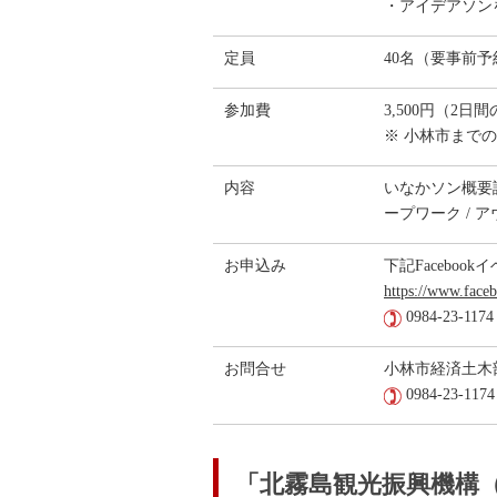
・アイデアソン
定員
40名（要事前
参加費
3,500円（2
※ 小林市まで
内容
いなかソン概要説
ープワーク / 
お申込み
下記Facebo
https://www.face
0984-23-
お問合せ
小林市経済土木
0984-23-1174
「北霧島観光振興機構