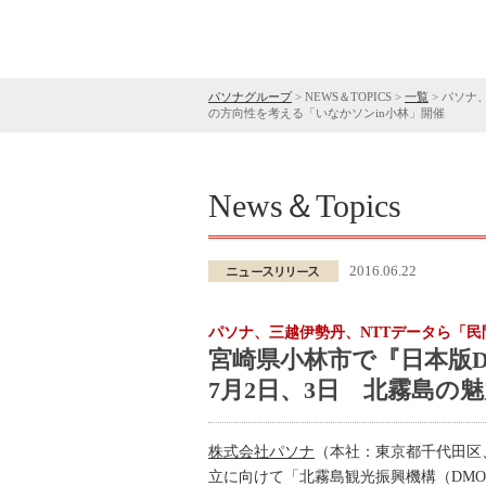
パソナグループ
>
NEWS＆TOPICS
>
一覧
>
パソナ
の方向性を考える「いなかソンin小林」開催
News＆Topics
2016.06.22
パソナ、三越伊勢丹、NTTデータら「民
宮崎県小林市で『日本版
7月2日、3日 北霧島の
株式会社パソナ
（本社：東京都千代田区
立に向けて「北霧島観光振興機構（DMO