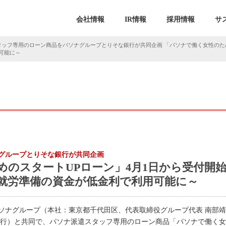
会社情報
IR情報
採用情報
サ
タッフ専用のローン商品をパソナグループとりそな銀行が共同企画 「パソナで働く女性のため
可能に～
グループとりそな銀行が共同企画
めのスタートUPローン」4月1日から受付開
就労準備の資金が低金利で利用可能に～
ソナグループ（本社：東京都千代田区、代表取締役グループ代表 南部
廣行）と共同で、パソナ派遣スタッフ専用のローン商品「パソナで働く女