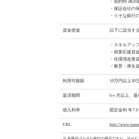
・契約時 満2
・保証会社の
・りそな銀行
資金使途
以下に該当す
・スキルアッ
・就業応援資
・住環境改善
・教育・厚生
利用可能額
10万円以上30
返済期間
6ヶ月以上、最
借入利率
固定金利 年7.
URL
http://www.pason
※ 本商品はりそな銀行の商品であり、サー