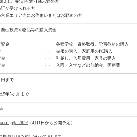
0歳以上、完済時 満71歳未満の方
保証が受けられる方
の営業エリア内にお住まいまたはお勤めの方
る自己投資や物品等の購入資金
プ資金
・・・ 各種学校、資格取得、学習教材の購入
金
・・・ 被服の購入、家庭用のPC購入
資金
・・・ 引越し、入居費用、家具の購入
資金
・・・ 入園・入学などの前納金、医療費
万円まで
長5年5ヶ月まで
0％
a.co.jp/job/life/
（4月1日から公開予定）
ビス提供はりそな銀行が行っております。