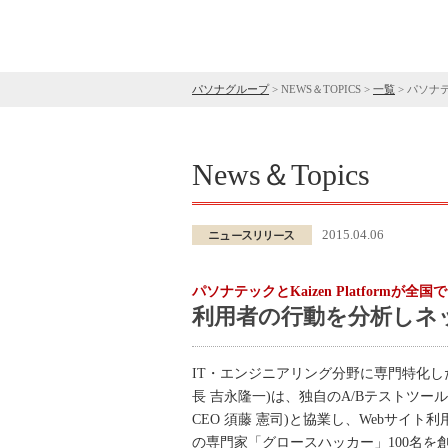
パソナグループ
>
NEWS＆TOPICS
>
一覧
>
パソナテ
News＆Topics
2015.04.06
パソナテックとKaizen Platformが全国
利用者の行動を分析しネ
IT・エンジニアリング分野に専門特化
長 吉永隆一)は、独自のA/Bテストツールと
CEO 須藤 憲司)と協業し、Webサ
の専門家「グロースハッカー」100名を