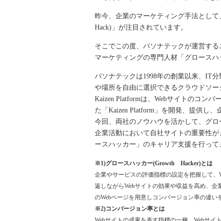
昨今、企業のマーケティング手法として、
Hack)」が注目されています。
そこでこの度、パソナテックが運営するエ
マーケティングの専門人材「グロースハッカー(G
パソナテックは1998年の創業以来、I
や場所を自由に選択できるクラウドソーシン
Kaizen Platformは、Webサ
た「Kaizen Platform」を開発
今回、両社のノウハウを活かして、グロ
企業活動において自社サイトの重要性が
ースハッカー」のキャリア支援を行って
※1)グロースハッカー(Growth Hacker)とは
企業やサービスの評価指標の設定を把握して、W
返しながらWebサイトの効果や収益を高め、
のWebページを用意しコンバージョン率の違い
※2)コンバージョン率とは
Webサイトの成果を表す指標の一種。Webサ