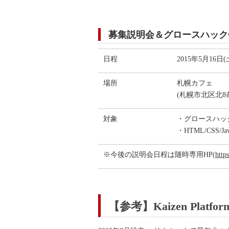
募集説明会＆グロースハック
日程
2015年5月16日(
場所
札幌カフェ
(札幌市北区北8
対象
・グロースハッ
・HTML/CSS/J
※今後の説明会日程は随時専用HP(
http
【参考】Kaizen Platf