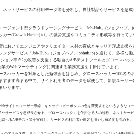
ネットサービスの利用データ等を分析し、自社製品やサービスを急成長させ
ージェント型クラウドソーシングサービス「Job-Hub」(ジョブハブ、
j
rowth Hacker)
」の就労支援やコミュニティ形成等を行ってま
※1
T分野においてエンジニアやクリエイター人材の育成とキャリア形成支援
グサービス「Job-Hub」(ジョブハブ、
jobhub.jp
)を通じて、多様な
イトのコンバージョン率※2の改善を支援する独自のA/Bテストツールとグロー
、提供し、企業のWebマーケティングに関連する業務支援を手掛けています。
ースハッカーを対象とした勉強会をはじめ、グロースハッカー100名の
ますます高まる中で、サイト利用者のデータを駆使して、新規ユーザー
まいります。
ebサイトのユーザー導線、キャッチコピーボタンの色を変更するというようなユーザ
企業やサービスを急成長させる「グロースハック」を仕掛ける人の総称。ネットサー
を調べるA/Bテスト等を実施し、サービスの利用者や顧客を増やし満足度を高める。
イトへのアクセス数、またはユニークユーザーのうち、何割がコンバージョン(商品