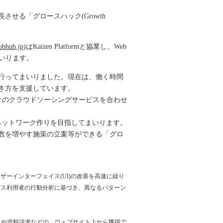
る「グロースハック(Growth
obhub.jp
)はKaizen Platformと協業し、Web
いります。
を行ってまいりました。現在は、働く時間
働き方を支援しています。
スハックのクラウドソーシングサービスを合わせ
ネットワーク作りを目指してまいります。
数を増やす施策の立案等ができる「グロ
ーインターフェイス(UI)の改善を高速に繰り
ビス利用者の行動分析に基づき、異なるパターン
購入や資料請求などの、ウェブサイト上から獲得で