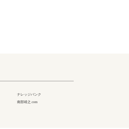
ナレッジバンク
南部靖之.com