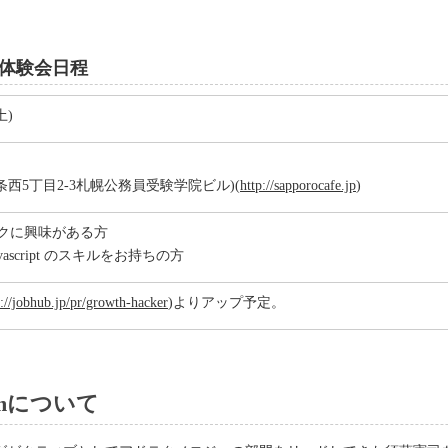
体験会日程
土)
条西5丁目2-3札幌公務員受験学院ビル)(
http://sapporocafe.jp
)
クに興味がある方
avascript のスキルをお持ちの方
s://jobhub.jp/pr/growth-hacker
)よりアップ予定。
ormについて