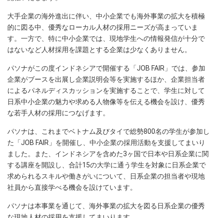
大手企業の海外進出に伴い、中小企業でも海外事業の拡大を積極
的に図る中、優秀なローカル人材の採用ニーズが高まっていま
す。一方で、特に中小企業では、現地学生への情報発信が十分で
はないなど人材採用を課題とする企業は少なくありません。
パソナがこの度インドネシアで開催する「JOB FAIR」では、参加
企業がブースを出展し企業説明会等を実施するほか、企業担当者
によるパネルディスカッションを実施することで、学生に対して
日系中小企業の魅力や求める人物像等を伝える機会を設け、優秀
な若手人材の採用につなげます。
パソナは、これまでベトナム及びタイで総勢800名の学生が参加し
た「JOB FAIR」を開催し、中小企業の採用活動を支援してまいり
ました。また、インドネシアを含めた3ヶ国で日本や日系企業に関
する講座を開設し、合計15の大学に通う学生を対象に日系企業で
求められるスキルや働きがいについて、日系企業の担当者や現地
社員から直接学べる機会を設けています。
パソナは本事業を通じて、海外事業の拡大を図る日系企業の優秀
な現地人材の採用を支援してまいります。