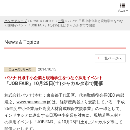
パソナグループ
>
NEWS＆TOPICS
>
一覧
>
パソナ 日系中小企業と現地学生をつな
ぐ採用イベント 「JOB FAIR」10月25日(土)ジャカルタ市で開催
News＆Topics
一覧ページへ
2014.10.15
パソナ 日系中小企業と現地学生をつなぐ採用イベント
「JOB FAIR」10月25日(土)ジャカルタ市で開催
株式会社パソナ(本社：東京都千代田区、代表取締役会長CEO 南部
靖之、
www.pasona.co.jp
)は、経済産業省より受託している「平成
26年度 中小企業海外高度人材育成確保支援事業」の一環として、
インドネシアに進出する日系中小企業を対象に、現地若手人材と
の採用イベント「JOB FAIR」を10月25日(土)にジャカルタ市にて
開催いたします。