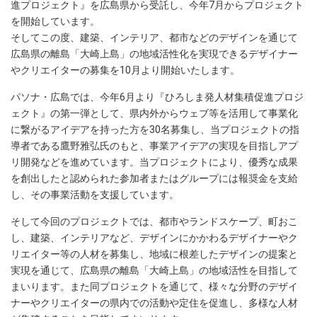
進プロジェクト』を広島県から受託し、今年7月からプロジェクト
を開始しています。
そしてこの度、建築、インテリア、都市などのデザインを通じて
広島県の離島「大崎上島」の地域活性化を実現できるデザイナー
やクリエイターの募集を10月より開始いたします。
パソナ・広島では、今年6月より『ひろしま発人材集積促進プロジ
ェクト』の第一弾として、県内外からウェブ等を活用して事業化
に繋がるアイデアを持った方を30名募集し、当プロジェクトの指
導者である鷹野雅弘氏のもと、事業アイデアの実現を目指しアプ
リ開発などを進めています。当プロジェクトにより、優秀な成果
を創出したと認められた参加者またはグループには報奨金を支給
し、その事業活動を支援しています。
そして今回のプロジェクトでは、都市やランドスケープ、町おこ
し、建築、インテリアなど、デザインにかかわるデザイナーやク
リエイター等の人材を募集し、地域に根差したデザインの提案と
実現を通じて、広島県の離島「大崎上島」の地域活性を目指して
まいります。また同プロジェクトを通じて、様々な分野のデザイ
ナーやクリエイターの県内での活動や定住を促進し、多様な人材