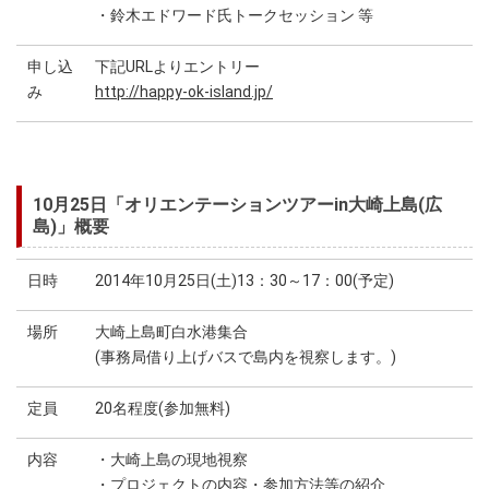
・鈴木エドワード氏トークセッション 等
申し込
下記URLよりエントリー
み
http://happy-ok-island.jp/
10月25日「オリエンテーションツアーin大崎上島(広
島)」概要
日時
2014年10月25日(土)13：30～17：00(予定)
場所
大崎上島町白水港集合
(事務局借り上げバスで島内を視察します。)
定員
20名程度(参加無料)
内容
・大崎上島の現地視察
・プロジェクトの内容・参加方法等の紹介