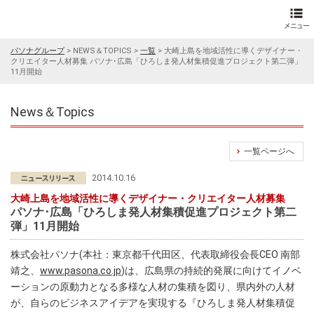
パソナグループ
>
NEWS＆TOPICS
>
一覧
>
大崎上島を地域活性に導くデザイナー・
クリエイター人材募集 パソナ･広島「ひろしま発人材集積促進プロジェクト第二弾」
11月開始
News＆Topics
一覧ページへ
2014.10.16
大崎上島を地域活性に導くデザイナー・クリエイター人材募集
パソナ･広島「ひろしま発人材集積促進プロジェクト第二
弾」11月開始
株式会社パソナ(本社：東京都千代田区、代表取締役会長CEO 南部
靖之、
www.pasona.co.jp
)は、広島県の持続的発展に向けてイノベ
ーションの原動力となる多様な人材の集積を図り、県内外の人材
が、自らのビジネスアイデアを実現する『ひろしま発人材集積促