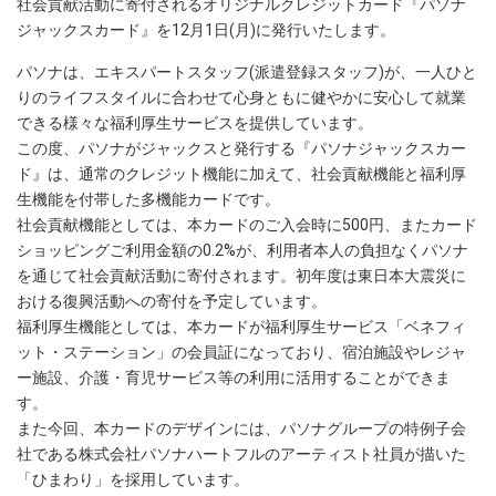
社会貢献活動に寄付されるオリジナルクレジットカード『パソナ
ジャックスカード』を12月1日(月)に発行いたします。
パソナは、エキスパートスタッフ(派遣登録スタッフ)が、一人ひと
りのライフスタイルに合わせて心身ともに健やかに安心して就業
できる様々な福利厚生サービスを提供しています。
この度、パソナがジャックスと発行する『パソナジャックスカー
ド』は、通常のクレジット機能に加えて、社会貢献機能と福利厚
生機能を付帯した多機能カードです。
社会貢献機能としては、本カードのご入会時に500円、またカード
ショッピングご利用金額の0.2%が、利用者本人の負担なくパソナ
を通じて社会貢献活動に寄付されます。初年度は東日本大震災に
おける復興活動への寄付を予定しています。
福利厚生機能としては、本カードが福利厚生サービス「ベネフィ
ット・ステーション」の会員証になっており、宿泊施設やレジャ
ー施設、介護・育児サービス等の利用に活用することができま
す。
また今回、本カードのデザインには、パソナグループの特例子会
社である株式会社パソナハートフルのアーティスト社員が描いた
「ひまわり」を採用しています。