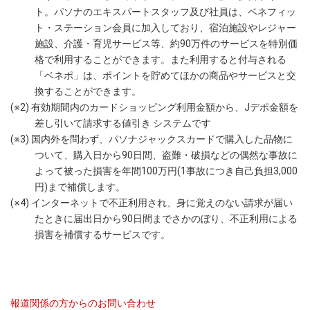
ト。パソナのエキスパートスタッフ及び社員は、ベネフィッ
ト・ステーション会員に加入しており、宿泊施設やレジャー
施設、介護・育児サービス等、約90万件のサービスを特別価
格で利用することができます。また利用すると付与される
「ベネポ」は、ポイントを貯めてほかの商品やサービスと交
換することができます。
(※2) 有効期間内のカードショッピング利用金額から、Jデポ金額を
差し引いて請求する値引き システムです
(※3) 国内外を問わず、パソナジャックスカードで購入した品物に
ついて、購入日から90日間、盗難・破損などの偶然な事故に
よって被った損害を年間100万円(1事故につき自己負担3,000
円)まで補償します。
(※4) インターネットで不正利用され、身に覚えのない請求が届い
たときに届出日から90日間までさかのぼり、不正利用による
損害を補償するサービスです。
報道関係の方からのお問い合わせ