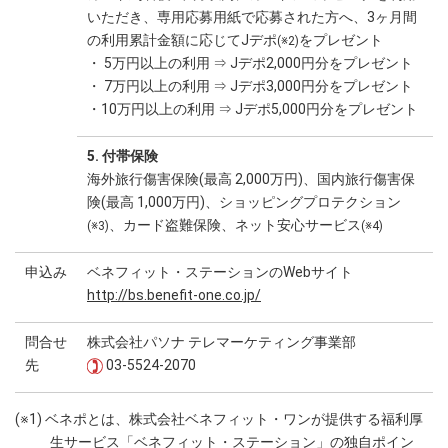
いただき、専用応募用紙で応募された方へ、3ヶ月間
の利用累計金額に応じてJデポ
をプレゼント
(※2)
・ 5万円以上の利用 ⇒ Jデポ2,000円分をプレゼント
・ 7万円以上の利用 ⇒ Jデポ3,000円分をプレゼント
・10万円以上の利用 ⇒ Jデポ5,000円分をプレゼント
5. 付帯保険
海外旅行傷害保険(最高 2,000万円)、国内旅行傷害保
険(最高 1,000万円)、ショッピングプロテクション
、カード盗難保険、ネット安心サービス
(※3)
(※4)
申込み
ベネフィット・ステーションのWebサイト
http://bs.benefit-one.co.jp/
問合せ
株式会社パソナ テレマーケティング事業部
先
03-5524-2070
(※1) ベネポとは、株式会社ベネフィット・ワンが提供する福利厚
生サービス「ベネフィット・ステーション」の独自ポイン